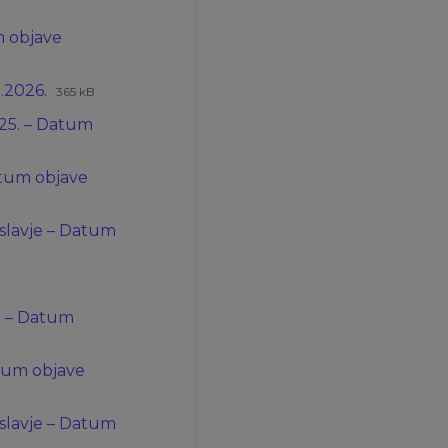
um objave
Ekstenzija
Veličina
2.2026.
365 kB
datoteke:
datoteke:
2025. – Datum
xlsx
Datum objave
roslavje – Datum
nzija
na
eke:
eke:
ne – Datum
Datum objave
roslavje – Datum