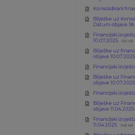
Konsolidirani fina
Bilješke uz Konsol
Datum objave 18.
Financijski izvješ
Ekste
Veliči
10.07.2025.
552 kB
datot
datot
Bilješke uz financ
xlsx
objave 10.07.2025
Financijski izvješ
Bilješke uz Financ
objave 10.07.2025
Financijski izvješ
Bilješke uz Financ
objave 11.04.2025
Financijski izvješ
Eksten
Veliči
11.04.2025.
548 kB
datot
datot