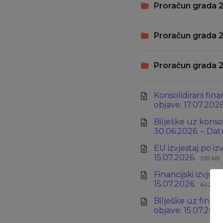
Proračun grada 
Proračun grada 
Proračun grada 
Konsolidirani fina
objave: 17.07.202
Bilješke uz konsol
30.06.2026. – Dat
EU izvjestaj po iz
Ekste
Veliči
15.07.2026.
365 kB
datot
datot
Financijski izvješ
xlsx
Ekste
Veliči
15.07.2026.
642 kB
datot
datot
Bilješke uz financ
xlsx
objave: 15.07.202