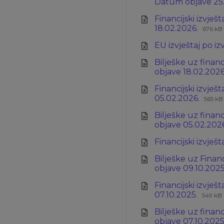
Datum objave 25
Financijski izvješ
Ekste
Velič
18.02.2026.
676 kB
datot
datot
EU izvještaj po i
xlsx
Bilješke uz financ
objave 18.02.202
Financijski izvješ
Ekste
Velič
05.02.2026.
565 kB
dato
dato
Bilješke uz financ
xlsx
objave 05.02.202
Financijski izvješ
Bilješke uz Financ
objave 09.10.202
Financijski izvješ
Ekste
Veliči
07.10.2025.
549 kB
datot
datot
Bilješke uz financ
xlsx
objave 07.10.2025