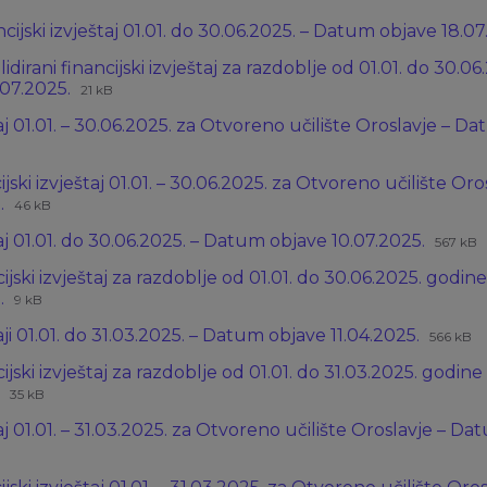
datoteke:
datoteke:
ncijski izvještaj 01.01. do 30.06.2025. – Datum objave 18.0
docx
idirani financijski izvještaj za razdoblje od 01.01. do 30.0
Ekstenzija
Veličina
07.2025.
21 kB
datoteke:
datoteke:
taj 01.01. – 30.06.2025. za Otvoreno učilište Oroslavje – 
docx
nzija
na
eke:
eke:
ijski izvještaj 01.01. – 30.06.2025. za Otvoreno učilište O
Ekstenzija
Veličina
.
46 kB
datoteke:
datoteke:
Eksten
Veliči
taj 01.01. do 30.06.2025. – Datum objave 10.07.2025.
doc
567 kB
datot
datot
ijski izvještaj za razdoblje od 01.01. do 30.06.2025. godi
xlsx
Ekstenzija
Veličina
.
9 kB
datoteke:
datoteke:
Eksten
Veličin
taji 01.01. do 31.03.2025. – Datum objave 11.04.2025.
docx
566 kB
datote
datote
ijski izvještaj za razdoblje od 01.01. do 31.03.2025. godi
xlsx
Ekstenzija
Veličina
.
35 kB
datoteke:
datoteke:
taj 01.01. – 31.03.2025. za Otvoreno učilište Oroslavje – D
docx
zija
na
eke:
eke: