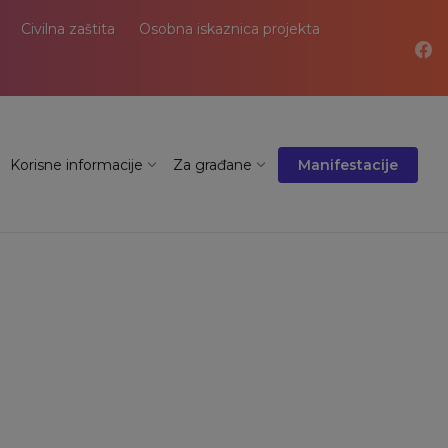
Civilna zaštita
Osobna iskaznica projekta
Korisne informacije
Za građane
Manifestacije