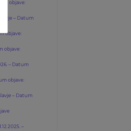
atum objave:
roslavje – Datum
um objave:
um objave:
.2026. – Datum
atum objave:
oslavje – Datum
bjave
1.12.2025. –