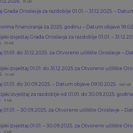
Ekstenzija
Veličina
.02.2026.
31 kB
datoteke:
datoteke:
taj Grada Oroslavja za razdoblje 01.01. – 31.12.2025. – Dat
docx
nzija
ina
eke:
eke:
zvorima financiranja za 2025. godinu – Datum objave 18.0
ijski izvještaj Grada Oroslavja za razdoblje 01.01. – 31.12.
Ekstenzija
Veličina
6.
35 kB
datoteke:
datoteke:
taj 01.01. do 31.12.2025. za Otvoreno učilište Oroslavje – 
docx
nzija
ina
teke:
teke:
ijski izvještaj 01.01. do 31.12.2025 za Otvoreno učilište O
Ekstenzija
Veličina
6.
14 kB
datoteke:
datoteke:
Ekste
Veliči
taj 01.01. do 30.09.2025. – Datum objave 09.10.2025.
docx
569 kB
datot
datot
ijski izvještaj za razdoblje od 01.01. do 30.09.2025. godi
xlsx
Ekstenzija
Veličina
5.
9 kB
datoteke:
datoteke:
taj 01.01. – 30.09.2025. za Otvoreno učilište Oroslavje – 
docx
nzija
na
eke:
eke:
ijski izvještaj 01.01. – 30.09.2025. za Otvoreno učilište O
Ekstenzija
Veličina
.
3 kB