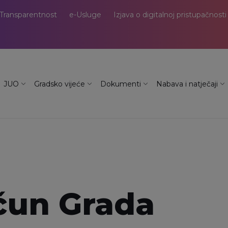
Transparentnost
e-Usluge
Izjava o digitalnoj pristupačnosti
JUO
Gradsko vijeće
Dokumenti
Nabava i natječaji
čun Grada