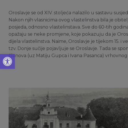
Oroslavje se od XIV. stoljeća nalazilo u sastavu susje
Nakon njih vlasnicima ovog vlastelinstva bila je obitel
posjeda, odnosno vlastelinstava. Sve do 60-tih godina
opažaju se neke promjene, koje pokazuju da je Oros
dijela vlastelinstva. Naime, Oroslavje je tijekom 15. i 
tzv. Donje sučije pojavljuje se Oroslavje. Tada se spomi
Open toolbar
članova (uz Matiju Gupca i Ivana Pasanca) vrhovnog u