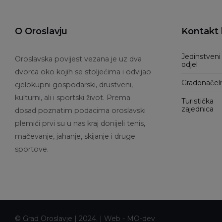
O Oroslavju
Kontakt 
Jedinstveni
Oroslavska povijest vezana je uz dva
odjel
dvorca oko kojih se stoljećima i odvijao
Gradonačel
cjelokupni gospodarski, drustveni,
kulturni, ali i sportski život. Prema
Turistička
zajednica
dosad poznatim podacima oroslavski
plemići prvi su u nas kraj donijeli tenis,
mačevanje, jahanje, skijanje i druge
sportove.
© Grad Oroslavje | 2024. | Web -
MO-dev