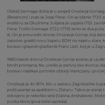
Obitelj Sermage došla je u posjed Oroslavja Gornjeg
(Besancon) i zvao se Josip Petar. On se oženio 1720.
srodstvu sa Čikulinima. Julijana je uspjela 1755. završi
Petar Trolilo Sremage (1722-1779) ženio se dva puta i 
st. On je preuredio dvorac Oroslavje Gornje, koji dana
započeo graditi novu kapelu BDM na mjestu stare, koja
boravio i glasoviti glazbenik Franz Liszt, koji je u Za
1885.vlasnik dvorca Oroslavje Gornje postao je Ljudev
bitnih promjena. No, uredio je perivoj oko dvorca i 
boravio i naslikao portrete obitelji Vraniczany i pročel
Oroslavje je do 1874. bilo u sastavu Zagrebačke župa
podžupanije sa sjedištem u Zlataru. Takvo je stanje
izdvojeno je nekoliko sela (Slatina, Andraševec, Mokri
pučka škola (prva četiri razreda).