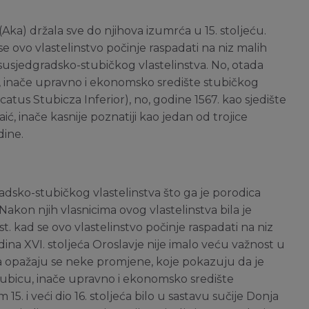
Aka) držala sve do njihova izumrća u 15. stoljeću.
 se ovo vlastelinstvo počinje raspadati na niz malih
 susjedgradsko-stubičkog vlastelinstva. No, otada
, inače upravno i ekonomsko središte stubičkog
dicatus Stubicza Inferior), no, godine 1567. kao sjedište
aić, inače kasnije poznatiji kao jedan od trojice
dine.
radsko-stubičkog vlastelinstva što ga je porodica
Nakon njih vlasnicima ovog vlastelinstva bila je
st. kad se ovo vlastelinstvo počinje raspadati na niz
ina XVI. stoljeća Oroslavje nije imalo veću važnost u
da opažaju se neke promjene, koje pokazuju da je
tubicu, inače upravno i ekonomsko središte
 15. i veći dio 16. stoljeća bilo u sastavu sučije Donja