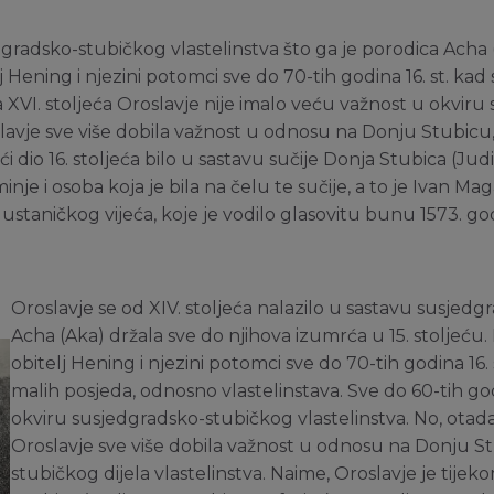
dgradsko-stubičkog vlastelinstva što ga je porodica Acha (
j Hening i njezini potomci sve do 70-tih godina 16. st. kad
 XVI. stoljeća Oroslavje nije imalo veću važnost u okviru
lavje sve više dobila važnost u odnosu na Donju Stubicu
veći dio 16. stoljeća bilo u sastavu sučije Donja Stubica (Ju
nje i osoba koja je bila na čelu te sučije, a to je Ivan Mag
staničkog vijeća, koje je vodilo glasovitu bunu 1573. go
Oroslavje se od XIV. stoljeća nalazilo u sastavu susjedg
Acha (Aka) držala sve do njihova izumrća u 15. stoljeću. 
obitelj Hening i njezini potomci sve do 70-tih godina 16. 
malih posjeda, odnosno vlastelinstava. Sve do 60-tih god
okviru susjedgradsko-stubičkog vlastelinstva. No, ota
Oroslavje sve više dobila važnost u odnosu na Donju S
stubičkog dijela vlastelinstva. Naime, Oroslavje je tijekom