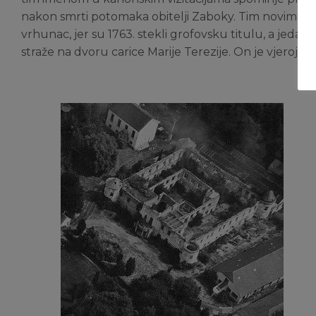
nakon smrti potomaka obitelji Zaboky. Tim novim vlaste
vrhunac, jer su 1763. stekli grofovsku titulu, a jedan
straže na dvoru carice Marije Terezije. On je vjerojat