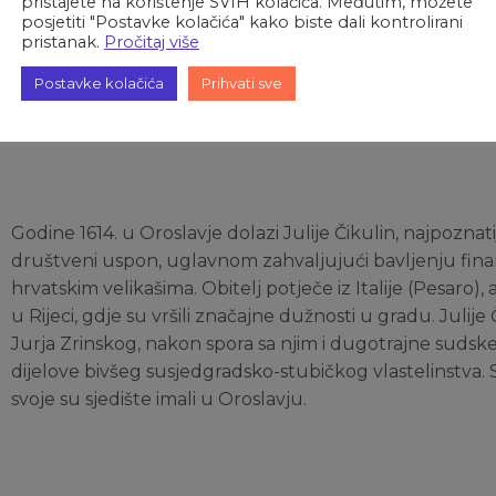
pristajete na korištenje SVIH kolačića. Međutim, možete
posjetiti "Postavke kolačića" kako biste dali kontrolirani
linstvom Oroslavje-Zabok Vojkovići će upravljati stotinjak 
pristanak.
Pročitaj više
 njihov član, Sigismund Vojković-Vojkffy, vršio je službu 
no između 70-tih do 90-tih godina ovog stoljeća sagradio d
Postavke kolačića
Prihvati sve
Godine 1614. u Oroslavje dolazi Julije Čikulin, najpoznatiji
društveni uspon, uglavnom zahvaljujući bavljenju fin
hrvatskim velikašima. Obitelj potječe iz Italije (Pesaro), 
u Rijeci, gdje su vršili značajne dužnosti u gradu. Julije
Jurja Zrinskog, nakon spora sa njim i dugotrajne sudske
dijelove bivšeg susjedgradsko-stubičkog vlastelinstva. S
svoje su sjedište imali u Oroslavju.