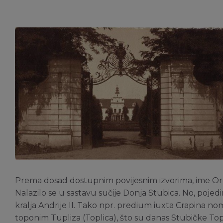
Prema dosad dostupnim povijesnim izvorima, ime Orosla
Nalazilo se u sastavu sučije Donja Stubica. No, pojed
kralja Andrije II. Tako npr. predium iuxta Crapina n
toponim Tupliza (Toplica), što su danas Stubičke Topl