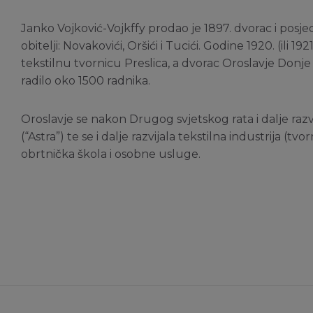
Janko Vojković-Vojkffy prodao je 1897. dvorac i posje
obitelji: Novakovići, Oršići i Tucići. Godine 1920. (ili
tekstilnu tvornicu Preslica, a dvorac Oroslavje Donje
radilo oko 1500 radnika.
Oroslavje se nakon Drugog svjetskog rata i dalje razvi
(“Astra”) te se i dalje razvijala tekstilna industrija (t
obrtnička škola i osobne usluge.