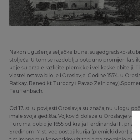
Nakon ugušenja seljačke bune, susjedgradsko-stubičko 
stoljeća. U tom se razdoblju potpuno promijenila sli
koje su držale različite plemićke i velikaške obitelji.
vlastelinstava bilo je i Oroslavje. Godine 1574. u Oros
Ratkay, Benedikt Turoczy i Pavao Zelniczey).Spomenu
Teuffenbach.
Od 17. st. u povijesti Oroslavja su značajnu ulogu poče
imale svoja sjedišta. Vojkovići dolaze u Oroslavje već kra
Turcima, dobio je 1655.od kralja Ferdinanda III. priz
Sredinom 17. st. već postoji kurija (plemićki dvor) sa s
tim imenom u kanonskim vizitacijama spominje prvi put 