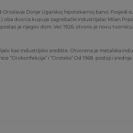
d Oroslavje Donje Ugarskoj hipotekarnoj banci. Posjedi su
 1921.) oba dvorca kupuje zagrebački industrijalac Milan Prp
 postao je njegov dom. Već 1926. otvorio je novu tvornicu
jalo kao industrijsko središte. Otvorena je metalska indus
vornice “Orokonfekcija” i “Oroteks”.Od 1968. postoji i srednj