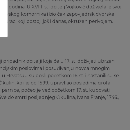
godina. U XVIII. st. obitelj Vojković doživjela je svoj
kraljevskog komornika i bio čak zapovjednik dvorske
vorac, koji postoji još i danas, okružen perivojem.
 pripadnik obitelji koja će u 17. st. doživjeti ubrzani
ancijskim poslovima i posuđivanju novca mnogim
a u Hrvatsku su došli početkom 16. st. i nastanili su se
 Čikulin, koji je od 1599. upravljao posjedima grofa
 parnice, počeo je već početkom 17. st. kupovati
ve do smrti posljednjeg Čikulina, Ivana Franje, 1746.,