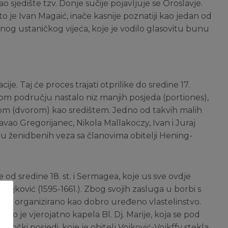
o sjedište tzv. Donje sučije pojavljuje se Oroslavje.
 to je Ivan Magaić, inače kasnije poznatiji kao jedan od
nog ustaničkog vijeća, koje je vodilo glasovitu bunu
e. Taj će proces trajati otprilike do sredine 17.
vom području nastalo niz manjih posjeda (portiones),
kurijom (dvorom) kao središtem. Jedno od takvih malih
Pavao Gregorijanec, Nikola Mallakoczy, Ivan i Juraj
u ženidbenih veza sa članovima obitelji Hening-
te od sredine 18. st. i Sermagea, koje us sve ovdje
I. Vojković (1595-1661.). Zbog svojih zasluga u borbi s
je je organizirano kao dobro uređeno vlastelinstvo.
d. To je vjerojatno kapela Bl. Dj. Marije, koja se pod
bočki posjedi, koje je obitelj Vojković-Vojkffy stekla