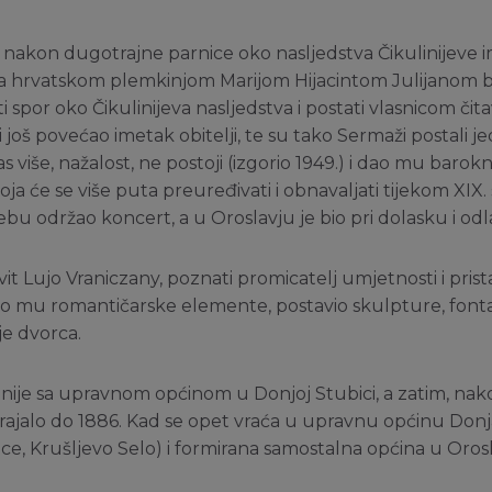
 nakon dugotrajne parnice oko nasljedstva Čikulinijeve i
 sa hrvatskom plemkinjom Marijom Hijacintom Julijanom bar
ti spor oko Čikulinijeva nasljedstva i postati vlasnicom čit
još povećao imetak obitelji, te su tako Sermaži postali jed
s više, nažalost, ne postoji (izgorio 1949.) i dao mu barok
 će se više puta preuređivati i obnavaljati tijekom XIX. s
grebu održao koncert, a u Oroslavju je bio pri dolasku i od
it Lujo Vraniczany, poznati promicatelj umjetnosti i prist
dao mu romantičarske elemente, postavio skulpture, fontan
je dvorca.
nije sa upravnom općinom u Donjoj Stubici, a zatim, nak
 trajalo do 1886. Kad se opet vraća u upravnu općinu Don
ce, Krušljevo Selo) i formirana samostalna općina u Orosla