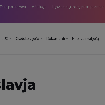
Transparentnost
e-Usluge
Izjava o digitalnoj pristupačnosti
JUO
Gradsko vijeće
Dokumenti
Nabava i natječaji
lavja