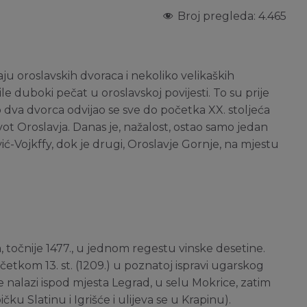
Broj pregleda:
4.465
ju oroslavskih dvoraca i nekoliko velikaških
ile duboki pečat u oroslavskoj povijesti. To su prije
o dva dvorca odvijao se sve do početka XX. stoljeća
vot Oroslavja. Danas je, nažalost, ostao samo jedan
ić-Vojkffy, dok je drugi, Oroslavje Gornje, na mjestu
, točnije 1477., u jednom regestu vinske desetine.
četkom 13. st. (1209.) u poznatoj ispravi ugarskog
 nalazi ispod mjesta Legrad, u selu Mokrice, zatim
 Slatinu i Igrišće i ulijeva se u Krapinu).