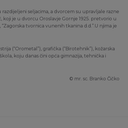
 razdijeljeni seljacima, a dvorcem su upravljale razne
ić, koji je u dvorcu Oroslavje Gornje 1925. pretvorio u
, “Zagorska tvornica vunenih tkanina d.d.”.U njima je
trija (“Orometal”), grafička (“Birotehnik”), kožarska
a škola, koju danas čini opća gimnazija, tehnička i
© mr. sc. Branko Čičko