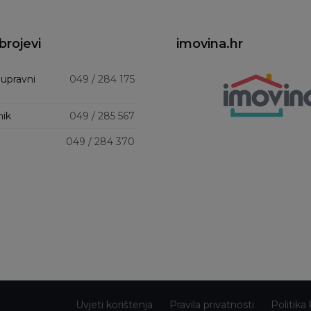
brojevi
imovina.hr
 upravni
049 / 284 175
nik
049 / 285 567
049 / 284 370
Uvjeti korištenja
Pravila privatnosti
Politika