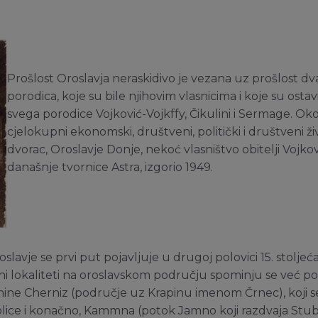
Prošlost Oroslavja neraskidivo je vezana uz prošlost dva
porodica, koje su bile njihovim vlasnicima i koje su ostav
svega porodice Vojković-Vojkffy, Čikulini i Sermage. Ok
cjelokupni ekonomski, društveni, politički i društveni ži
dvorac, Oroslavje Donje, nekoć vlasništvo obitelji Vojkov
današnje tvornice Astra, izgorio 1949.
vje se prvi put pojavljuje u drugoj polovici 15. stoljeća
ini lokaliteti na oroslavskom području spominju se već po
omine Cherniz (područje uz Krapinu imenom Črnec), koji se
ice i konačno, Kammna (potok Jamno koji razdvaja Stubičku