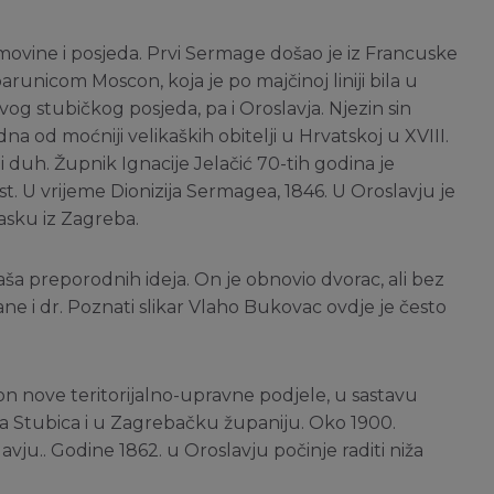
movine i posjeda. Prvi Sermage došao je iz Francuske
unicom Moscon, koja je po majčinoj liniji bila u
avog stubičkog posjeda, pa i Oroslavja. Njezin sin
na od moćniji velikaških obitelji u Hrvatskoj u XVIII.
ni duh. Župnik Ignacije Jelačić 70-tih godina je
t. U vrijeme Dionizija Sermagea, 1846. U Oroslavju je
lasku iz Zagreba.
aša preporodnih ideja. On je obnovio dvorac, ali bez
e i dr. Poznati slikar Vlaho Bukovac ovdje je često
on nove teritorijalno-upravne podjele, u sastavu
ja Stubica i u Zagrebačku županiju. Oko 1900.
vju.. Godine 1862. u Oroslavju počinje raditi niža