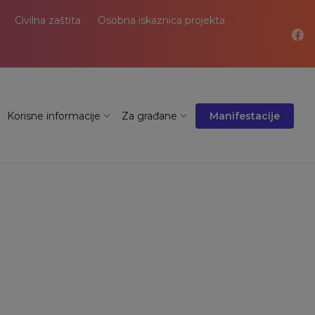
Civilna zaštita
Osobna iskaznica projekta
Korisne informacije
Za građane
Manifestacije