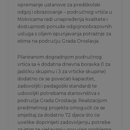
opremanje ustanove za predškolski
odgoj i obrazovanje – područnog vrtića u
Mokricama radi unapređenja kvalitete i
dostupnosti ponude odgojnoobrazovnih
usluga s ciljem ispunjavanja potražnje za
istima na području Grada Oroslavja.
Planiranom dogradnjom područnog
vrtića sa 4 dodatna dnevna boravka (1 za
jasličku skupinu i 3 za vrtićke skupine)
dodatno će se povećati kapacitet,
zadovoljiti i pedagoški standardi te
udovoljiti potrebama stanovništva s
područja Grada Oroslavja. Realizacijom
predmetnog projekta omogućit će se
smještaj za dodatno 72 djece što će
uvelike doprinijeti zadovoljenju potrebe
za istim te rješavanju gorućeg problema