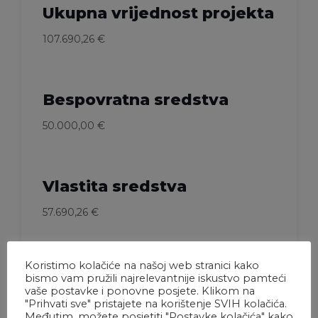
Ukupna vrijednost projekta
107.690,26 €
Bespovratna sredstva
50.000,00 €
Vlastita sredstva
57.690,26 €
Koristimo kolačiće na našoj web stranici kako
Razdoblje provedbe
bismo vam pružili najrelevantnije iskustvo pamteći
vaše postavke i ponovne posjete. Klikom na
Od 01.04.2025. – 15.10.2025.
"Prihvati sve" pristajete na korištenje SVIH kolačića.
Međutim, možete posjetiti "Postavke kolačića" kako