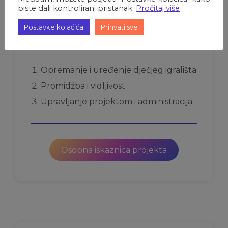
biste dali kontrolirani pristanak.
Pročitaj više
Postavke kolačića
Prihvati sve
Aktivnosti
Opremanje i uređenje dječjeg igrališta
Promidžba i vidljivost
Upravljanje projektom i administracija
Osobna iskaznica projekta