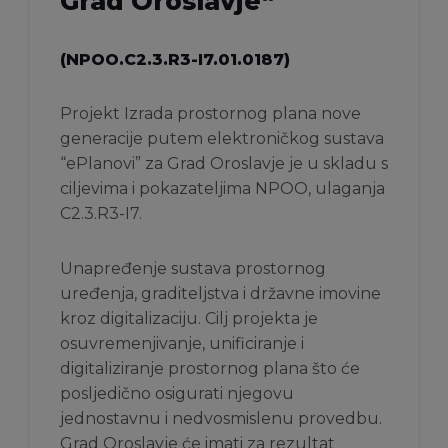
Grad Oroslavje
“
(NPOO.C2.3.R3-I7.01.0187)
Projekt Izrada prostornog plana nove
generacije putem elektroničkog sustava
“ePlanovi” za Grad Oroslavje je u skladu s
ciljevima i pokazateljima NPOO, ulaganja
C2.3.R3-I7.
Unapređenje sustava prostornog
uređenja, graditeljstva i državne imovine
kroz digitalizaciju. Cilj projekta je
osuvremenjivanje, unificiranje i
digitaliziranje prostornog plana što će
posljedično osigurati njegovu
jednostavnu i nedvosmislenu provedbu.
Grad Oroslavje će imati za rezultat