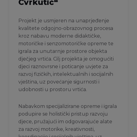
Cvrkutić“
Projekt je usmjeren na unaprjeđenje
kvalitete odgojno-obrazovnog procesa
kroz nabavu moderne didaktičke,
motoričke i senzomotoričke opreme te
igrala za unutarnje prostore objekta
dječjeg vrtića. Cilj projekta je omogućiti
djeci raznovrsne i poticanje uvjete za
razvoj fizičkih, intelektualnih i socijalnih
vještina, uz povećanje sigurnosti i
udobnosti u prostoru vrtića.
Nabavkom specijalizirane opreme i igrala
podupire se holistički pristup razvoju
djece, pružajući im odgovarajuće alate
za razvoj motorike, kreativnosti,
koordinacije i socijalnih vještina, uz