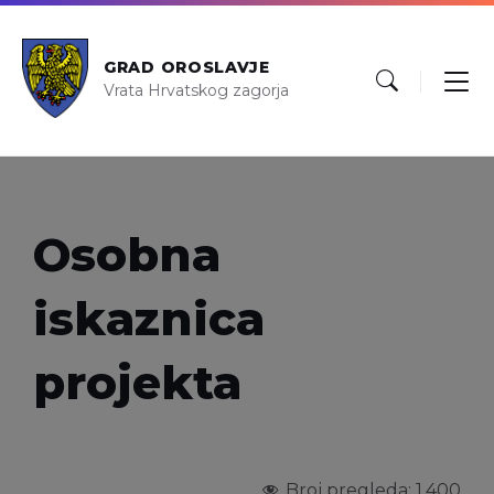
GRAD OROSLAVJE
Vrata Hrvatskog zagorja
Osobna
iskaznica
projekta
Broj pregleda:
1.400