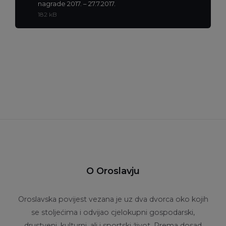
Ekstenzija
nagrade 2017. – 27.7.2017.
datoteke:
Veličina
182 kB
doc
datoteke:
O Oroslavju
Oroslavska povijest vezana je uz dva dvorca oko kojih
se stoljećima i odvijao cjelokupni gospodarski,
drustveni, kulturni, ali i sportski život. Prema dosad