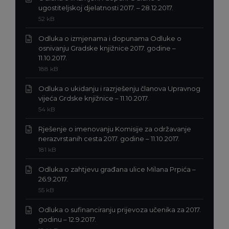
Ekstenzija
ugostiteljskoj djelatnosti 2017. – 28.12.2017.
datoteke:
Veličina
52 kB
docx
datoteke:
Odluka o izmjenama i dopunama Odluke o
osnivanju Gradske knjižnice 2017. godine –
Ekstenzija
11.10.2017.
datoteke:
Veličina
188 kB
doc
datoteke:
Odluka o ukidanju i razrješenju članova Upravnog
Ekstenzija
vijeća Grdske knjižnice – 11.10.2017.
datoteke:
Veličina
54 kB
docx
datoteke:
Rješenje o imenovanju Komisije za održavanje
Ekstenzija
nerazvrstanih cesta 2017. godine – 11.10.2017.
datoteke:
Veličina
181 kB
doc
datoteke:
Odluka o zahtjevu građana ulice Milana Prpića –
Ekstenzija
26.9.2017.
datoteke:
Veličina
55 kB
docx
datoteke:
Odluka o sufinanciranju prijevoza učenika za 2017.
Ekstenzija
godinu – 12.9.2017.
datoteke: