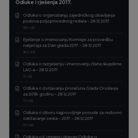
Odluke i rješenja 2017.
Odluka o organiziranju zajedničkog obavljanja
Ekstenzija
poslova poljoprivrednog redara – 28.12.2017.
datoteke:
Veličina
189 kB
doc
datoteke:
Rješenje o imenovanju Komisije za provedbu
Ekstenzija
natječaja za Dan grada 2017. – 28.12.2017.
datoteke:
Veličina
180 kB
doc
datoteke:
Odluka o razrješenju i imenovanju člana skupštine
Ekstenzija
LAG-a – 28.12.2017.
datoteke:
Veličina
19 kB
docx
datoteke:
Odluka o izvršavanju proračuna Grada Oroslavja
Ekstenzija
za 2018. godinu – 28.12.2017.
datoteke:
Veličina
72 kB
docx
datoteke:
Odluka o izboru najpovoljnije ponude za redovno
Ekstenzija
održavanje cesta – 2017. – 28.12.2017.
datoteke:
Veličina
191 kB
doc
datoteke:
Odluka o II. izmjeni i dopuni Odluke o