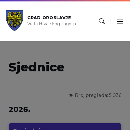
GRAD OROSLAVJE
Vrata Hrvatskog zagorja
Sjednice
Broj pregleda:
5.036
2026.