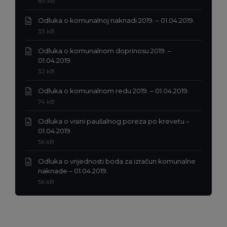
Veličina
89 kB
doc
datoteke:
Ekstenzi
Odluka o komunalnoj naknadi 2019. – 01.04.2019.
datotek
Veličina
33 kB
docx
datoteke:
Odluka o komunalnom doprinosu 2019. –
Ekstenzija
01.04.2019.
datoteke:
Veličina
32 kB
docx
datoteke:
Ekstenzij
Odluka o komunalnom redu 2019. – 01.04.2019.
datoteke:
Veličina
74 kB
docx
datoteke:
Odluka o visini paušalnog poreza po krevetu –
Ekstenzija
01.04.2019.
datoteke:
Veličina
56 kB
docx
datoteke:
Odluka o vrijednosti boda za izračun komunalne
Ekstenzija
naknade – 01.04.2019.
datoteke:
Veličina
56 kB
docx
datoteke: