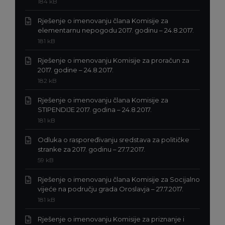
Veličina
184 kB
doc
datoteke:
Rješenje o imenovanju člana Komisije za
Ekstenz
elementarnu nepogodu 2017. godinu – 24.8.2017.
datotek
Veličina
181 kB
doc
datoteke:
Rješenje o imenovanju Komisije za proračun za
Ekstenzija
2017. godine – 24.8.2017.
datoteke:
Veličina
182 kB
doc
datoteke:
Rješenje o imenovanju člana Komisije za
Ekstenzija
STIPENDIJE 2017. godina – 24.8.2017.
datoteke:
Veličina
181 kB
doc
datoteke:
Odluka o raspoređivanju sredstava za političke
Ekstenzija
stranke za 2017. godinu – 27.7.2017.
datoteke:
Veličina
59 kB
docx
datoteke:
Rješenje o imenovanju člana Komisije za Socijalno
Ekstenzija
vijeće na području grada Oroslavja – 27.7.2017.
datoteke:
Veličina
181 kB
doc
datoteke:
Rješenje o imenovanju Komisije za priznanje i