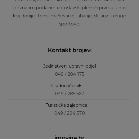
poznatim podacima oroslavski plemići prvi su u nas
kraj donijeli tenis, mačevanje, jahanje, skijanje i druge
sportove.
Kontakt brojevi
Jedinstveni upravni odjel
049 / 284 175
Gradonačelnik
049 / 285 567
Turistička zajednica
049 / 284 370
imovina.hr