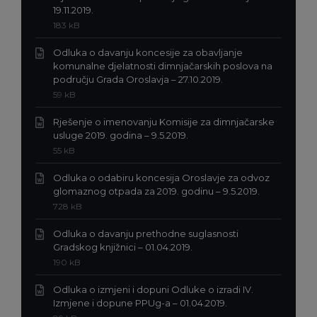
Ekstenzija
19.11.2019.
datoteke:
Veličina
183 kB
doc
datoteke:
Odluka o davanju koncesije za obavljanje
komunalne djelatnosti dimnjačarskih poslova na
Ekstenzija
području Grada Oroslavja – 27.10.2019.
datoteke:
Veličina
59 kB
docx
datoteke:
Rješenje o imenovanju Komisije za dimnjačarske
Ekstenzija
usluge 2019. godina – 9.5.2019.
datoteke:
Veličina
55 kB
docx
datoteke:
Odluka o odabiru koncesija Oroslavje za odvoz
Ekstenzija
glomaznog otpada za 2019. godinu – 9.5.2019.
datoteke:
Veličina
728 kB
doc
datoteke:
Odluka o davanju prethodne suglasnosti
Ekstenzija
Gradskog knjižnici – 01.04.2019.
datoteke:
Veličina
190 kB
doc
datoteke:
Odluka o izmjeni i dopuni Odluke o izradi IV.
Ekstenzija
Izmjene i dopune PPUg-a – 01.04.2019.
datoteke: