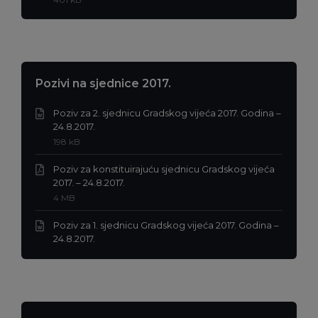
pdf
datoteke:
Pozivi na sjednice 2017.
Poziv za 2. sjednicu Gradskog vijeća 2017. Godina –
Ekstenzija
24.8.2017.
datoteke:
Veličina
198 kB
doc
datoteke:
Poziv za konstituirajuću sjednicu Gradskog vijeća
Ekstenzija
2017. – 24.8.2017.
datoteke:
Veličina
4 MB
pdf
datoteke:
Poziv za 1. sjednicu Gradskog vijeća 2017. Godina –
Ekstenzija
24.8.2017.
datoteke:
doc