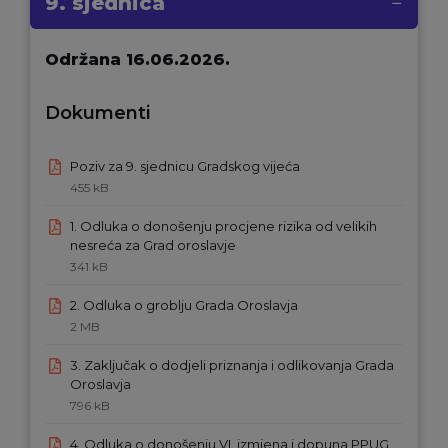
9. sjednica
Održana 16.06.2026.
Dokumenti
Ekstenzija
Poziv za 9. sjednicu Gradskog vijeća
datoteke:
Veličina
455 kB
pdf
datoteke:
1. Odluka o donošenju procjene rizika od velikih
Ekstenzija
nesreća za Grad oroslavje
datoteke:
Veličina
341 kB
pdf
datoteke:
Ekstenzija
2. Odluka o groblju Grada Oroslavja
datoteke:
Veličina
2 MB
pdf
datoteke:
3. Zaključak o dodjeli priznanja i odlikovanja Grada
Ekstenzija
Oroslavja
datoteke:
Veličina
796 kB
pdf
datoteke:
4. Odluka o donošenju VI. izmjena i dopuna PPUG