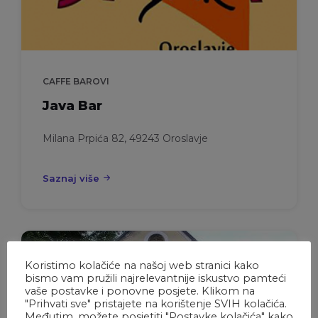
CAFFE BAROVI
Java Bar
Milana Prpića 82, 49243 Oroslavje
Saznaj više
Koristimo kolačiće na našoj web stranici kako
bismo vam pružili najrelevantnije iskustvo pamteći
vaše postavke i ponovne posjete. Klikom na
"Prihvati sve" pristajete na korištenje SVIH kolačića.
Međutim, možete posjetiti "Postavke kolačića" kako