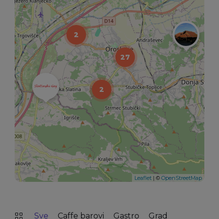
2
27
2
Leaflet
| ©
OpenStreetMap
Sve
Caffe barovi
Gastro
Grad