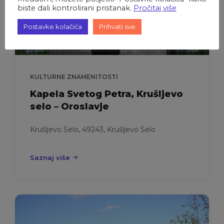
biste dali kontrolirani pristanak.
Pročitaj više
Postavke kolačića
Prihvati sve
KULTURNE ZNAMENITOSTI
Kapela Svetog Petra, Krušljevo
selo – Oroslavje
Krušljevo Selo, 49243, Krušljevo Selo
Saznaj više