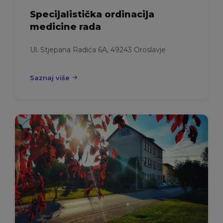
Specijalistička ordinacija
medicine rada
Ul. Stjepana Radića 6A, 49243 Oroslavje
Saznaj više
Srednja
škola
Oroslavje