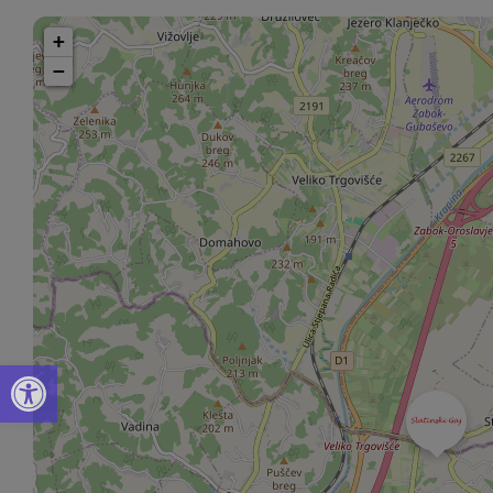
+
−
Open toolbar