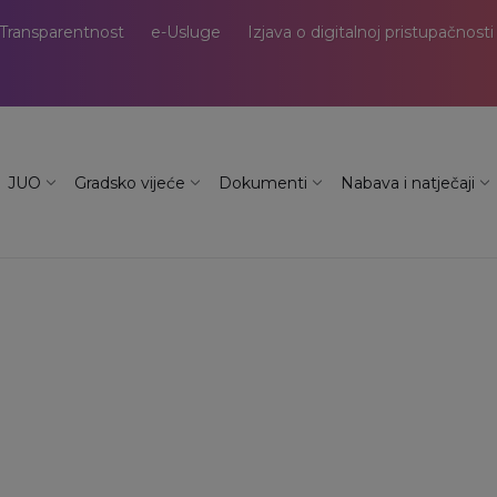
Transparentnost
e-Usluge
Izjava o digitalnoj pristupačnosti
JUO
Gradsko vijeće
Dokumenti
Nabava i natječaji