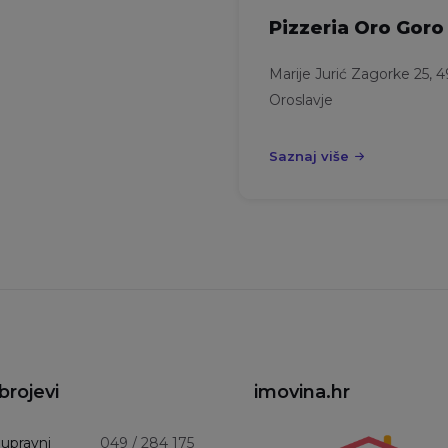
Pizzeria Oro Goro
Marije Jurić Zagorke 25, 
Oroslavje
Saznaj više
brojevi
imovina.hr
 upravni
049 / 284 175