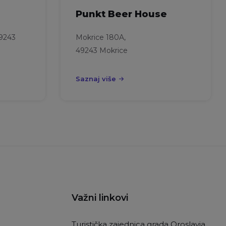
Punkt Beer House
49243
Mokrice 180A,
49243 Mokrice
Saznaj više
Važni linkovi
Turistička zajednica grada Oroslavja