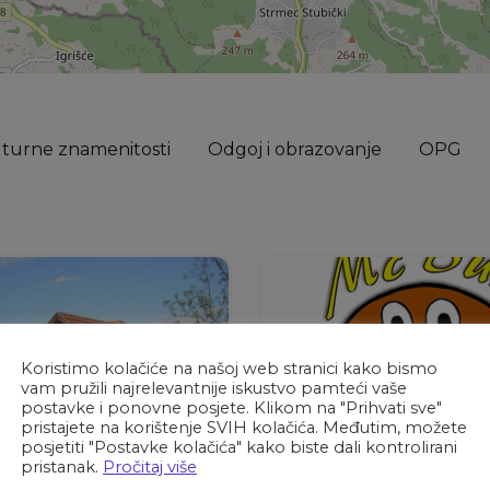
turne znamenitosti
Odgoj i obrazovanje
OPG
Koristimo kolačiće na našoj web stranici kako bismo
vam pružili najrelevantnije iskustvo pamteći vaše
postavke i ponovne posjete. Klikom na "Prihvati sve"
pristajete na korištenje SVIH kolačića. Međutim, možete
posjetiti "Postavke kolačića" kako biste dali kontrolirani
pristanak.
Pročitaj više