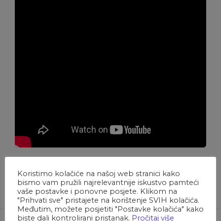
Koristimo kolačiće na našoj web stranici kako
bismo vam pružili najrelevantnije iskustvo pamteći
vaše postavke i ponovne posjete. Klikom na
"Prihvati sve" pristajete na korištenje SVIH kolačića.
Međutim, možete posjetiti "Postavke kolačića" kako
biste dali kontrolirani pristanak.
Pročitaj više