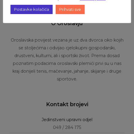
Postavke kolačića
Prihvati sve
O Oroslavju
Oroslavska povijest vezana je uz dva dvorca oko kojih
se stoljećima i odvijao cjelokupni gospodarski,
drustveni, kulturni, ali i sportski život. Prema dosad
poznatim podacima oroslavski plemići prvi su u nas
kraj donijeli tenis, mačevanje, jahanje, skijanje i druge
sportove.
Kontakt brojevi
Jedinstveni upravni odjel
049 / 284 175