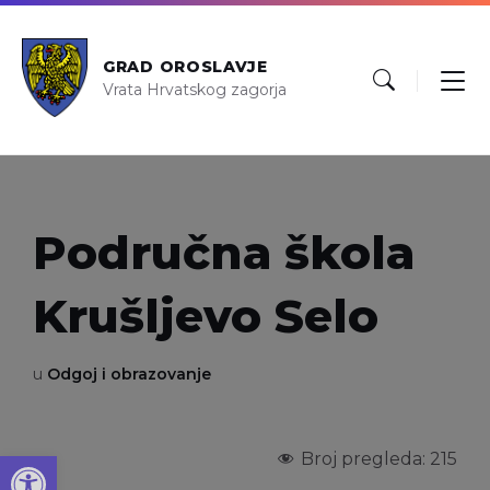
GRAD OROSLAVJE
Vrata Hrvatskog zagorja
Područna škola
Krušljevo Selo
u
Odgoj i obrazovanje
Open toolbar
Broj pregleda:
215