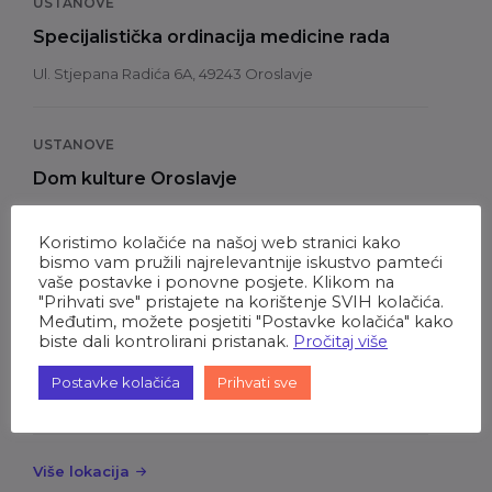
USTANOVE
Specijalistička ordinacija medicine rada
Ul. Stjepana Radića 6A, 49243 Oroslavje
USTANOVE
Dom kulture Oroslavje
Ul. Milana Prpića 82,
49243 Oroslavje
Koristimo kolačiće na našoj web stranici kako
bismo vam pružili najrelevantnije iskustvo pamteći
vaše postavke i ponovne posjete. Klikom na
"Prihvati sve" pristajete na korištenje SVIH kolačića.
GRAD
Međutim, možete posjetiti "Postavke kolačića" kako
biste dali kontrolirani pristanak.
Pročitaj više
Oro trg
Oro trg,
Postavke kolačića
Prihvati sve
49243 Oroslavje
Više lokacija