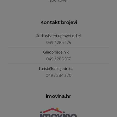
sportove.
Kontakt brojevi
Jedinstveni upravni odjel
049 / 284 175
Gradonačelnik
049 / 285 567
Turistička zajednica
049 / 284 370
imovina.hr