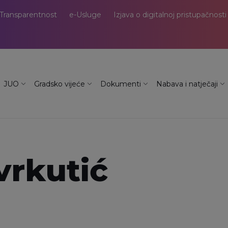
Transparentnost
e-Usluge
Izjava o digitalnoj pristupačnosti
JUO
Gradsko vijeće
Dokumenti
Nabava i natječaji
Cvrkutić