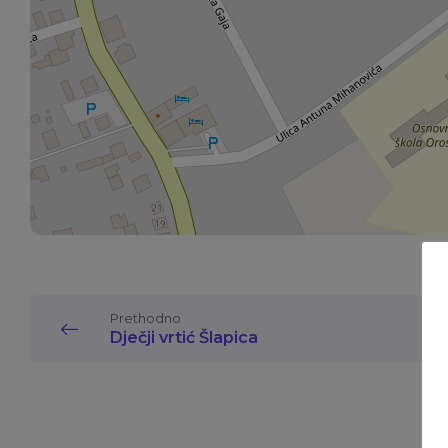
Prethodno
Dječji vrtić Šlapica