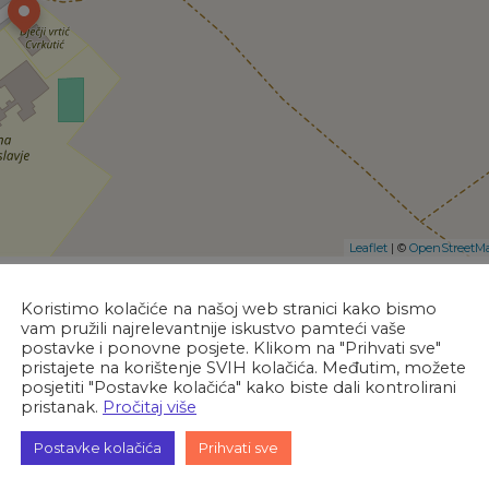
Leaflet
| ©
OpenStreetM
Koristimo kolačiće na našoj web stranici kako bismo
vam pružili najrelevantnije iskustvo pamteći vaše
postavke i ponovne posjete. Klikom na "Prihvati sve"
Sljedeće
pristajete na korištenje SVIH kolačića. Međutim, možete
Park znanosti
posjetiti "Postavke kolačića" kako biste dali kontrolirani
pristanak.
Pročitaj više
Postavke kolačića
Prihvati sve