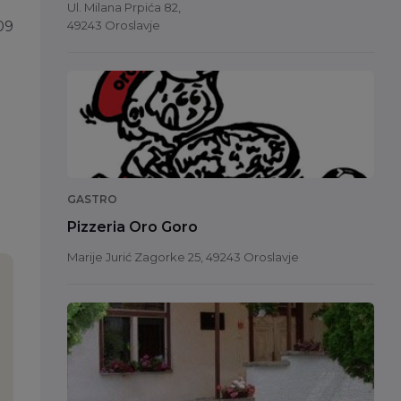
Ul. Milana Prpića 82,
49243 Oroslavje
09
GASTRO
Pizzeria Oro Goro
Marije Jurić Zagorke 25, 49243 Oroslavje