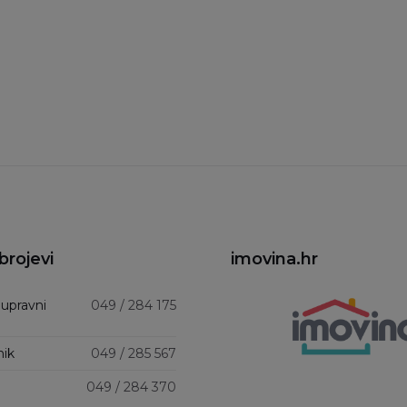
brojevi
imovina.hr
 upravni
049 / 284 175
nik
049 / 285 567
049 / 284 370