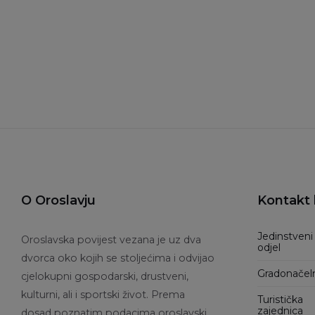
O Oroslavju
Kontakt 
Jedinstveni
Oroslavska povijest vezana je uz dva
odjel
dvorca oko kojih se stoljećima i odvijao
Gradonačel
cjelokupni gospodarski, drustveni,
kulturni, ali i sportski život. Prema
Turistička
zajednica
dosad poznatim podacima oroslavski