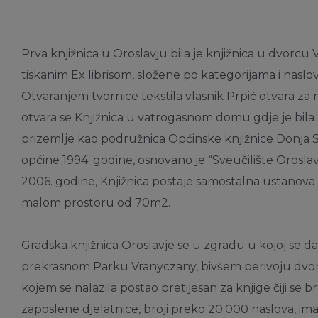
Prva knjižnica u Oroslavju bila je knjižnica u dvorc
tiskanim Ex librisom, složene po kategorijama i naslovi
Otvaranjem tvornice tekstila vlasnik Prpić otvara za 
otvara se Knjižnica u vatrogasnom domu gdje je bila 
prizemlje kao podružnica Općinske knjižnice Donja 
općine 1994. godine, osnovano je “Sveučilište Orosla
2006. godine, Knjižnica postaje samostalna ustanova 
malom prostoru od 70m2.
Gradska knjižnica Oroslavje se u zgradu u kojoj se d
prekrasnom Parku Vranyczany, bivšem perivoju dvorca
kojem se nalazila postao pretijesan za knjige čiji se 
zaposlene djelatnice, broji preko 20.000 naslova, ima 