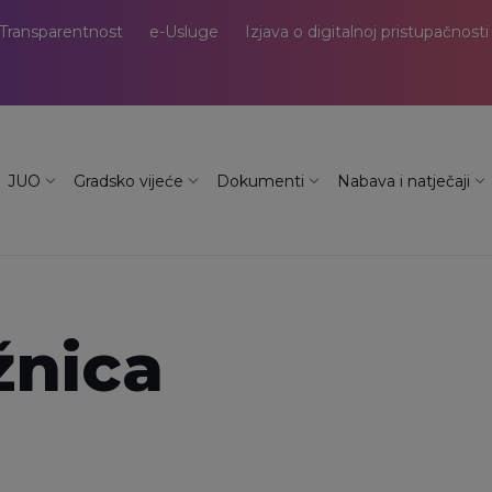
Transparentnost
e-Usluge
Izjava o digitalnoj pristupačnosti
JUO
Gradsko vijeće
Dokumenti
Nabava i natječaji
žnica