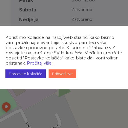
Petak
8:00
-
15:00
Subota
Zatvoreno
Nedjelja
Zatvoreno
Koristimo kolačiće na našoj web stranici kako bismo
vam pružili najrelevantnije iskustvo pamteći vaše
postavke i ponovne posjete. Klikom na "Prihvati sve"
pristajete na korištenje SVIH kolačića. Međutim, možete
posjetiti "Postavke kolačića" kako biste dali kontrolirani
pristanak.
Pročitaj više
Postavke kolačića
Prihvati sve