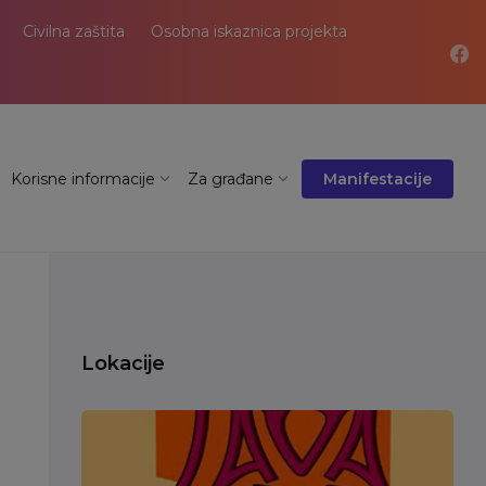
Civilna zaštita
Osobna iskaznica projekta
Korisne informacije
Za građane
Manifestacije
Lokacije