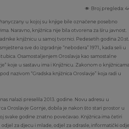
Broj pregleda:
4
u Vranyczany u kojoj su knjige bile označene posebno
ma. Naravno, knjižnica nije bila otvorena za širu javnost.
radnike knjižnicu u samoj tvornici. Pedesetih godina 20.st
smještena sve do izgradnje “nebodera” 1971., kada seli u
Stubica. Osamostaljenjem Oroslavja kao samostalne
vje” koje u sastavu ima i Knjižnicu. Zakonom o knjižnicam
pod nazivom “Gradska knjižnica Oroslavje” koja radi u
anas nalazi preselila 2013. godine. Novu adresu u
 Oroslavje Gornje, dobila je nakon što stari prostor u
broj svake godine znatno povećavao. Knjižnica ima četiri
odjel za djecu i mlade, odjel za odrasle, informatički odje