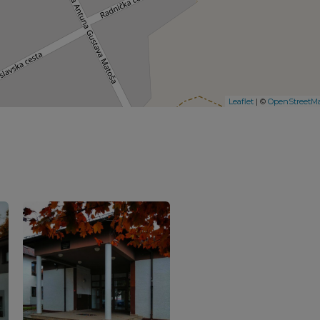
Leaflet
| ©
OpenStreetM