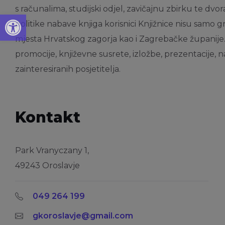
s računalima, studijski odjel, zavičajnu zbirku te dvor
Open toolbar
politike nabave knjiga korisnici Knjižnice nisu samo g
mjesta Hrvatskog zagorja kao i Zagrebačke županije
promocije, književne susrete, izložbe, prezentacije, n
zainteresiranih posjetitelja.
Kontakt
Park Vranyczany 1,
49243 Oroslavje
049 264 199
gkoroslavje@gmail.com