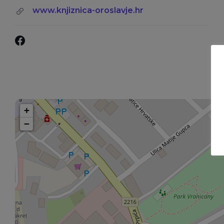
www.knjiznica-oroslavje.hr
Facebook
+
−