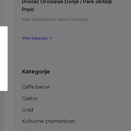
Dvorac Oroslavje Donje / Park obitelji
Prpić
Park Obitelji Prpić, 49243, Oroslavje
Više lokacija
Kategorije
Caffe barovi
Gastro
Grad
Kulturne znamenitosti