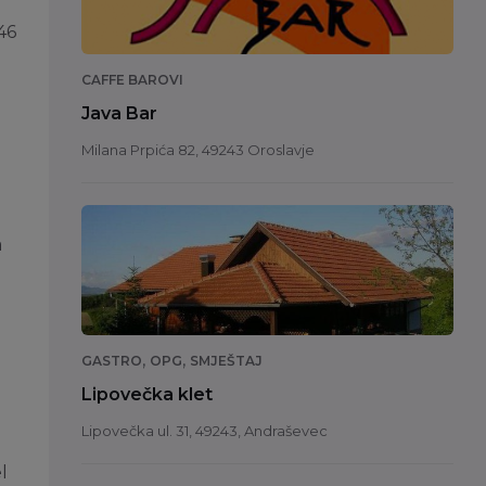
46
CAFFE BAROVI
Java Bar
.
Milana Prpića 82, 49243 Oroslavje
a
,
,
GASTRO
OPG
SMJEŠTAJ
Lipovečka klet
Lipovečka ul. 31, 49243, Andraševec
l