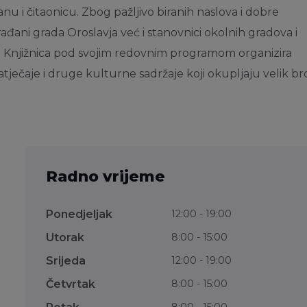
anu i čitaonicu. Zbog pažljivo biranih naslova i dobre
rađani grada Oroslavja već i stanovnici okolnih gradova i
. Knjižnica pod svojim redovnim programom organizira
atječaje i druge kulturne sadržaje koji okupljaju velik br
Radno vrijeme
Ponedjeljak
12:00
-
19:00
Utorak
8:00
-
15:00
Srijeda
12:00
-
19:00
Četvrtak
8:00
-
15:00