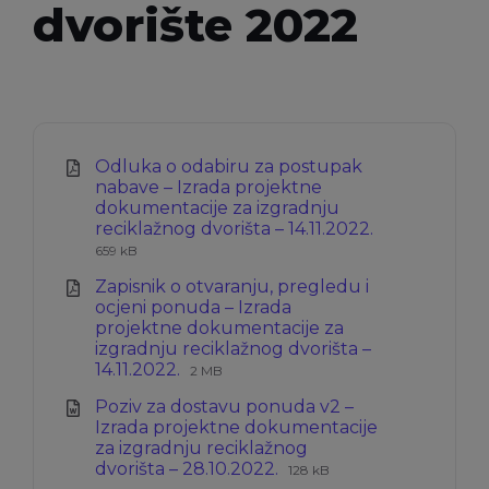
dvorište 2022
Odluka o odabiru za postupak
nabave – Izrada projektne
dokumentacije za izgradnju
reciklažnog dvorišta – 14.11.2022.
Ekstenzija
Veličina
659 kB
datoteke:
datoteke:
Zapisnik o otvaranju, pregledu i
pdf
ocjeni ponuda – Izrada
projektne dokumentacije za
izgradnju reciklažnog dvorišta –
Ekstenzija
Veličina
14.11.2022.
2 MB
datoteke:
datoteke:
Poziv za dostavu ponuda v2 –
pdf
Izrada projektne dokumentacije
za izgradnju reciklažnog
Ekstenzija
Veličina
dvorišta – 28.10.2022.
128 kB
datoteke:
datoteke: