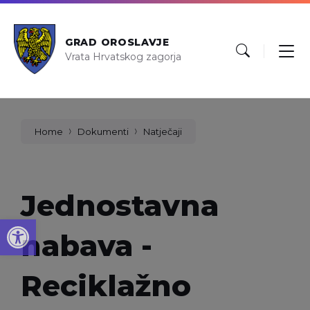
GRAD OROSLAVJE
Vrata Hrvatskog zagorja
Home
Dokumenti
Natječaji
Jednostavna
Open toolbar
nabava -
Reciklažno