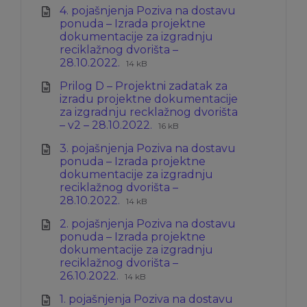
4. pojašnjenja Poziva na dostavu
doc
ponuda – Izrada projektne
dokumentacije za izgradnju
reciklažnog dvorišta –
Ekstenzija
Veličina
28.10.2022.
14 kB
datoteke:
datoteke:
Prilog D – Projektni zadatak za
docx
izradu projektne dokumentacije
za izgradnju recklažnog dvorišta
Ekstenzija
Veličina
– v2 – 28.10.2022.
16 kB
datoteke:
datoteke:
3. pojašnjenja Poziva na dostavu
docx
ponuda – Izrada projektne
dokumentacije za izgradnju
reciklažnog dvorišta –
Ekstenzija
Veličina
28.10.2022.
14 kB
datoteke:
datoteke:
2. pojašnjenja Poziva na dostavu
docx
ponuda – Izrada projektne
dokumentacije za izgradnju
reciklažnog dvorišta –
Ekstenzija
Veličina
26.10.2022.
14 kB
datoteke:
datoteke:
1. pojašnjenja Poziva na dostavu
docx