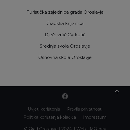
Turistička zajednica grada Oroslavja
Gradska knjižnica
Dječji vrtić Cvrkutić
Srednja škola Oroslavje
Osnovna škola Oroslavje
Uvjeti korištenja
Pravila privatnosti
Politika korištenja kolačića
Impressum
© Grad Oroslavje | 2024. | Web -
MO-dev