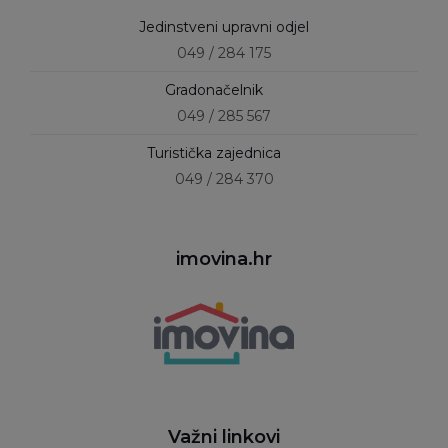
Jedinstveni upravni odjel
049 / 284 175
Gradonačelnik
049 / 285 567
Turistička zajednica
049 / 284 370
imovina.hr
Važni linkovi