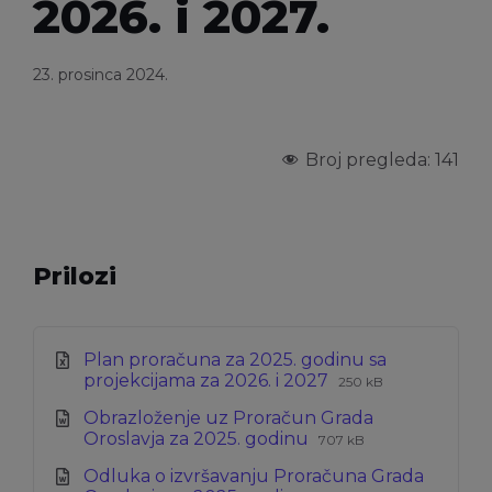
2026. i 2027.
23. prosinca 2024.
Broj pregleda:
141
Prilozi
Plan proračuna za 2025. godinu sa
Ekstenzija
Veličina
projekcijama za 2026. i 2027
250 kB
datoteke:
datoteke:
Obrazloženje uz Proračun Grada
xls
Ekstenzija
Veličina
Oroslavja za 2025. godinu
707 kB
datoteke:
datoteke:
Odluka o izvršavanju Proračuna Grada
docx