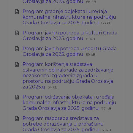
Ekstenzija
Veličina
Oroslavja za 2025. godinu
68 kB
datoteke:
datoteke:
Program gradnje objekata i uređaja
docx
komunalne infrastrukture na području
Ekstenzija
Veličina
Grada Oroslavja za 2025. godinu
83 kB
datoteke:
datoteke:
Program javnih potreba u kulturi Grada
docx
Ekstenzija
Veličina
Oroslavja za 2025. godinu
61 kB
datoteke:
datoteke:
Program javnih potreba u sportu Grada
docx
Ekstenzija
Veličina
Oroslavja za 2025. godinu
59 kB
datoteke:
datoteke:
Program korištenja sredstava
docx
ostvarenih od naknade za zadržavanje
nezakonito izgrađenih zgrada u
prostoru na području Grada Oroslavja
Ekstenzija
Veličina
za 2025.g
54 kB
datoteke:
datoteke:
Program održavanja objekata i uređaja
doc
komunalne infrastrukture na području
Ekstenzija
Veličina
Grada Oroslavja za 2025. godinu
77 kB
datoteke:
datoteke:
Program rasporeda sredstava za
docx
potrebe obrazovanja u proračunu
Ekstenzija
Veličina
Grada Oroslavja za 2025. godinu
65 kB