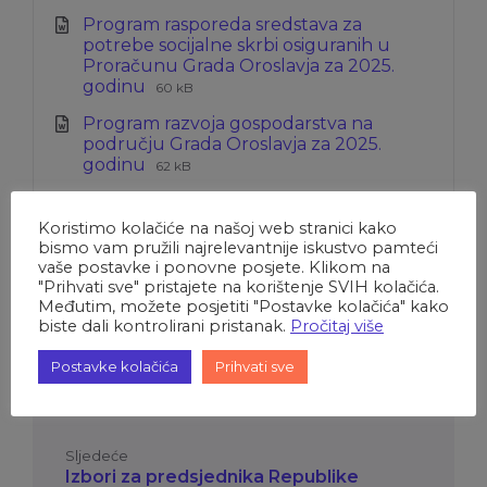
datoteke:
datoteke:
Program rasporeda sredstava za
docx
potrebe socijalne skrbi osiguranih u
Proračunu Grada Oroslavja za 2025.
Ekstenzija
Veličina
godinu
60 kB
datoteke:
datoteke:
Program razvoja gospodarstva na
doc
području Grada Oroslavja za 2025.
Ekstenzija
Veličina
godinu
62 kB
datoteke:
datoteke:
Program utroška sredstava od prodaje
docx
stanova na kojima postoji stanarsko
Koristimo kolačiće na našoj web stranici kako
Ekstenzija
Veličina
pravo za 2025.godinu
54 kB
bismo vam pružili najrelevantnije iskustvo pamteći
datoteke:
datoteke:
vaše postavke i ponovne posjete. Klikom na
docx
"Prihvati sve" pristajete na korištenje SVIH kolačića.
Međutim, možete posjetiti "Postavke kolačića" kako
biste dali kontrolirani pristanak.
Pročitaj više
Postavke kolačića
Prihvati sve
Prethodno
Natječaji - Udruge 2025.
Sljedeće
Izbori za predsjednika Republike