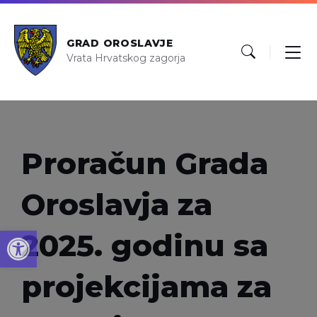
GRAD OROSLAVJE
Vrata Hrvatskog zagorja
Proračun Grada
Oroslavja za
Open toolbar
2025. godinu sa
projekcijama za