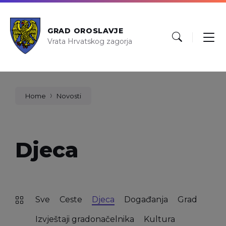
GRAD OROSLAVJE
Vrata Hrvatskog zagorja
Home
Novosti
Djeca
Sve
Ceste
Djeca
Događanja
Grad
Izvještaji gradonačelnika
Kultura