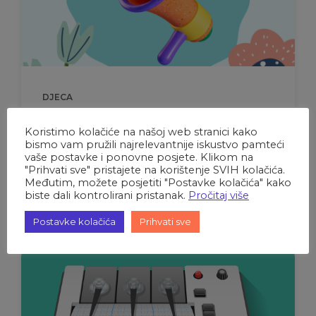
DJECA
Dječje gradsko vijeće – Rezultati
Koristimo kolačiće na našoj web stranici kako
izbora
bismo vam pružili najrelevantnije iskustvo pamteći
vaše postavke i ponovne posjete. Klikom na
29. svibnja 2023.
"Prihvati sve" pristajete na korištenje SVIH kolačića.
Međutim, možete posjetiti "Postavke kolačića" kako
biste dali kontrolirani pristanak.
Pročitaj više
Nastavi čitati
Postavke kolačića
Prihvati sve