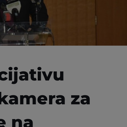
cijativu
 kamera za
e na