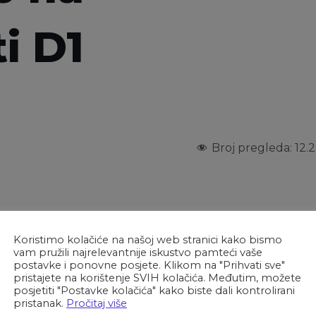
i D1
Broj pregleda:
12.2
Koristimo kolačiće na našoj web stranici kako bismo
i Zagrebačke županije,
vam pružili najrelevantnije iskustvo pamteći vaše
cesti D1 (znana kao stara zagorska) te zbog sve češćih
postavke i ponovne posjete. Klikom na "Prihvati sve"
pristajete na korištenje SVIH kolačića. Međutim, možete
postavljanja kamera za nadzor brzine te signalizirajućih
posjetiti "Postavke kolačića" kako biste dali kontrolirani
pristanak.
Pročitaj više
govornost i prilagođavanje brzine u prometu.