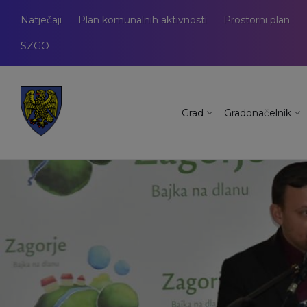
Natječaji
Plan komunalnih aktivnosti
Prostorni plan
SZGO
Grad
Gradonačelnik