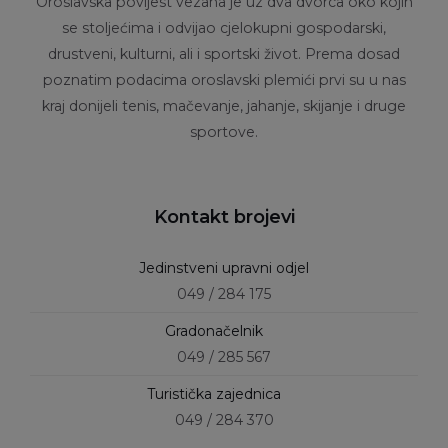
Oroslavska povijest vezana je uz dva dvorca oko kojih
se stoljećima i odvijao cjelokupni gospodarski,
drustveni, kulturni, ali i sportski život. Prema dosad
poznatim podacima oroslavski plemići prvi su u nas
kraj donijeli tenis, mačevanje, jahanje, skijanje i druge
sportove.
Kontakt brojevi
Jedinstveni upravni odjel
049 / 284 175
Gradonačelnik
049 / 285 567
Turistička zajednica
049 / 284 370