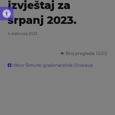
izvještaj za
Open toolbar
srpanj 2023.
4. kolovoza 2023.
Broj pregleda:
13.513
Viktor Šimunić gradonačelnik Oroslavja