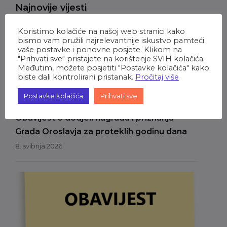
Najnovije vijesti
Koristimo kolačiće na našoj web stranici kako
bismo vam pružili najrelevantnije iskustvo pamteći
vaše postavke i ponovne posjete. Klikom na
"Prihvati sve" pristajete na korištenje SVIH kolačića.
Međutim, možete posjetiti "Postavke kolačića" kako
biste dali kontrolirani pristanak.
Pročitaj više
Postavke kolačića
Prihvati sve
OBAVIJEST GRAĐANIMA
Obavijest o dodjeli nagrada i priznanja
Grada Oroslavja za proteklih godinu dana
8. svibnja 2026.