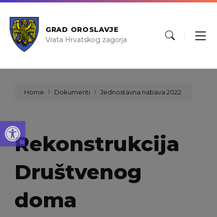
GRAD OROSLAVJE
Vrata Hrvatskog zagorja
Home
Dokumenti
Jednostavna nabava 2022.
Open toolbar
Rekonstrukcija
Društvenog
doma