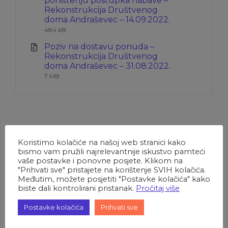
poništenju postupka nabave –
Rekonstrukcija Društvenog
Ekstenzija
Veličina
doma Andraševec – 14.09.2022.
datoteke:
datoteke:
484 kB
zip
Poziv na dostavu ponuda –
Rekonstrukcija Društvenog
Ekstenzija
Veličina
doma Andraševec – 31.08.2022.
datoteke:
datoteke:
7 MB
zip
Koristimo kolačiće na našoj web stranici kako
bismo vam pružili najrelevantnije iskustvo pamteći
vaše postavke i ponovne posjete. Klikom na
"Prihvati sve" pristajete na korištenje SVIH kolačića.
Međutim, možete posjetiti "Postavke kolačića" kako
biste dali kontrolirani pristanak.
Pročitaj više
O Oroslavju
Postavke kolačića
Prihvati sve
Oroslavska povijest vezana je uz dva dvorca oko kojih