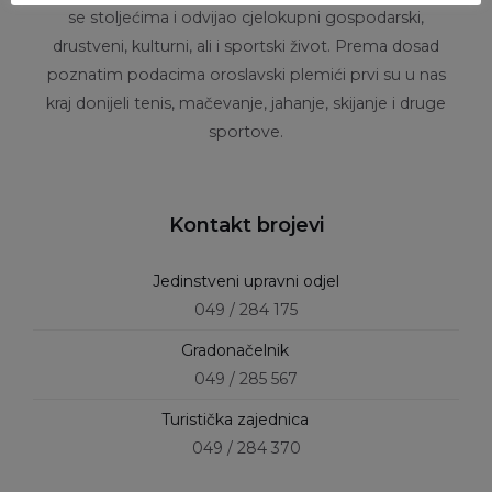
se stoljećima i odvijao cjelokupni gospodarski,
drustveni, kulturni, ali i sportski život. Prema dosad
poznatim podacima oroslavski plemići prvi su u nas
kraj donijeli tenis, mačevanje, jahanje, skijanje i druge
sportove.
Kontakt brojevi
Jedinstveni upravni odjel
049 / 284 175
Gradonačelnik
049 / 285 567
Turistička zajednica
049 / 284 370