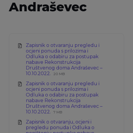
Andraševec
Zapisnik o otvaranju pregledu i
ocjeni ponuda s prilozima i
Odluka o odabiru za postupak
nabave Rekonstrukcija
Društvenog doma Andraševec –
Ekstenzija
Veličina
10.10.2022.
20 MB
datoteke:
datoteke:
Zapisnik o otvaranju pregledu i
zip
ocjeni ponuda s prilozima i
Odluka o odabiru za postupak
nabave Rekonstrukcija
Društvenog doma Andraševec –
Ekstenzija
Veličina
10.10.2022.
7 MB
datoteke:
datoteke:
Zapisnik o otvaranju, ocjeni i
zip
pregledu ponuda i Odluka o