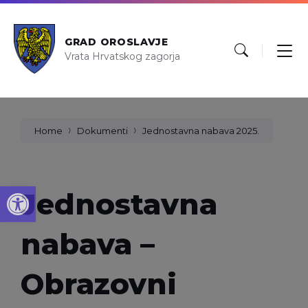
GRAD OROSLAVJE
Vrata Hrvatskog zagorja
Home
Dokumenti
Jednostavna nabava 2025.
Open toolbar
Jednostavna
nabava –
Obrazovni