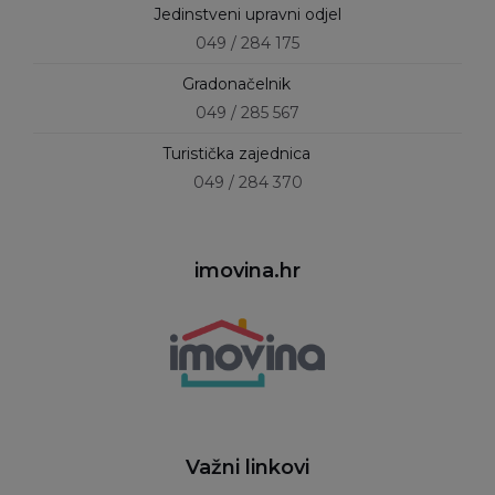
Jedinstveni upravni odjel
049 / 284 175
Gradonačelnik
049 / 285 567
Turistička zajednica
049 / 284 370
imovina.hr
Važni linkovi