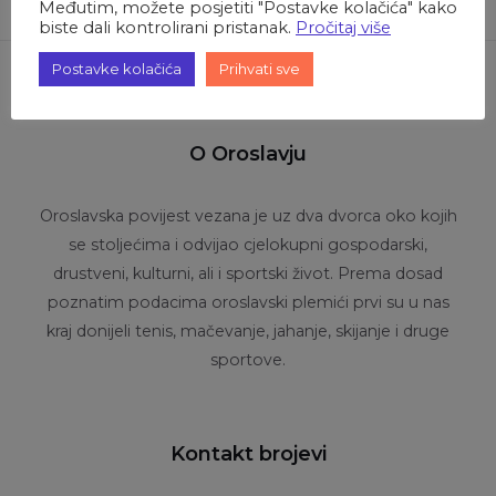
Međutim, možete posjetiti "Postavke kolačića" kako
biste dali kontrolirani pristanak.
Pročitaj više
Postavke kolačića
Prihvati sve
O Oroslavju
Oroslavska povijest vezana je uz dva dvorca oko kojih
se stoljećima i odvijao cjelokupni gospodarski,
drustveni, kulturni, ali i sportski život. Prema dosad
poznatim podacima oroslavski plemići prvi su u nas
kraj donijeli tenis, mačevanje, jahanje, skijanje i druge
sportove.
Kontakt brojevi