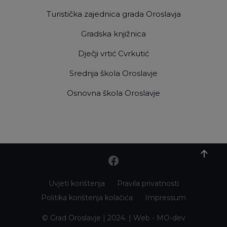
Turistička zajednica grada Oroslavja
Gradska knjižnica
Dječji vrtić Cvrkutić
Srednja škola Oroslavje
Osnovna škola Oroslavje
Uvjeti korištenja
Pravila privatnosti
Politika korištenja kolačića
Impressum
© Grad Oroslavje | 2024. | Web -
MO-dev