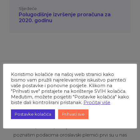
Sljedeće
Polugodišnje izvršenje proračuna za
2020. godinu
Koristimo kolačiće na našoj web stranici kako
bismo vam pružili najrelevantnije iskustvo pamteći
vaše postavke i ponovne posjete. Klikom na
"Prihvati sve" pristajete na korištenje SVIH kolačića.
O Oroslavju
Međutim, možete posjetiti "Postavke kolačića" kako
biste dali kontrolirani pristanak.
Pročitaj više
Oroslavska povijest vezana je uz dva dvorca oko kojih
Postavke kolačića
Prihvati sve
se stoljećima i odvijao cjelokupni gospodarski,
drustveni, kulturni, ali i sportski život. Prema dosad
poznatim podacima oroslavski plemići prvi su u nas