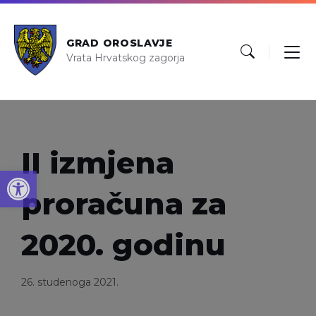
GRAD OROSLAVJE
Vrata Hrvatskog zagorja
II izmjena
Open toolbar
proračuna za
2020. godinu
26. studenoga 2021.