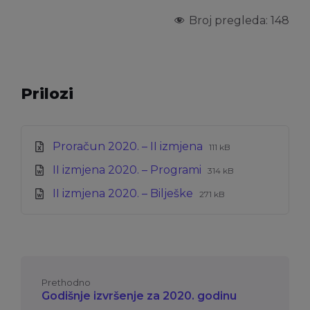
Broj pregleda:
148
Prilozi
Ekstenzija
Veličina
Proračun 2020. – II izmjena
111 kB
datoteke:
datoteke:
Ekstenzija
Veličina
II izmjena 2020. – Programi
xlsx
314 kB
datoteke:
datoteke:
Ekstenzija
Veličina
II izmjena 2020. – Bilješke
docx
271 kB
datoteke:
datoteke:
doc
Prethodno
Godišnje izvršenje za 2020. godinu