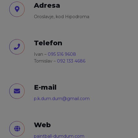
Adresa
Oroslavje, kod Hipodroma
Telefon
Ivan –
095 516 9608
Tomislav –
092 133 4686
E-mail
p.k.dum.dum@gmail.com
Web
paintball-dumdum.com