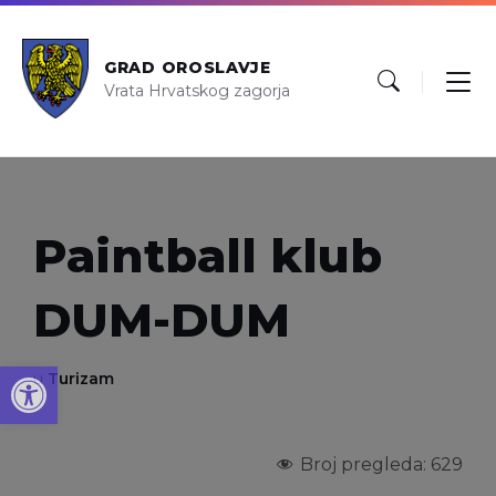
GRAD OROSLAVJE
Vrata Hrvatskog zagorja
Paintball klub
DUM-DUM
Open toolbar
u
Turizam
Broj pregleda:
629