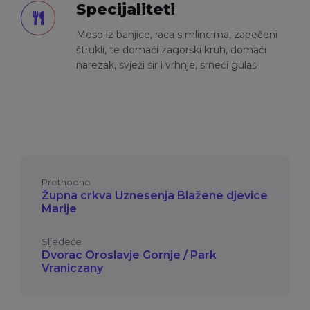
Specijaliteti
Meso iz banjice, raca s mlincima, zapečeni
štrukli, te domaći zagorski kruh, domaći
narezak, svježi sir i vrhnje, srneći gulaš
Prethodno
Župna crkva Uznesenja Blažene djevice
Marije
Sljedeće
Dvorac Oroslavje Gornje / Park
Vraniczany