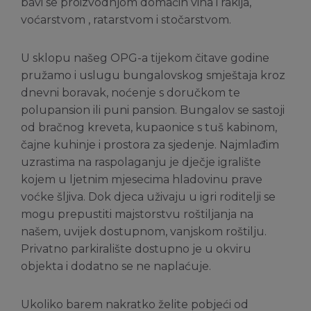
bavi se proizvodnjom domaćih vina i rakija,
voćarstvom , ratarstvom i stočarstvom.
U sklopu našeg OPG-a tijekom čitave godine
pružamo i uslugu bungalovskog smještaja kroz
dnevni boravak, noćenje s doručkom te
polupansion ili puni pansion. Bungalov se sastoji
od bračnog kreveta, kupaonice s tuš kabinom,
čajne kuhinje i prostora za sjedenje. Najmlađim
uzrastima na raspolaganju je dječje igralište
kojem u ljetnim mjesecima hladovinu prave
voćke šljiva. Dok djeca uživaju u igri roditelji se
mogu prepustiti majstorstvu roštiljanja na
našem, uvijek dostupnom, vanjskom roštilju.
Privatno parkiralište dostupno je u okviru
objekta i dodatno se ne naplaćuje.
Ukoliko barem nakratko želite pobjeći od