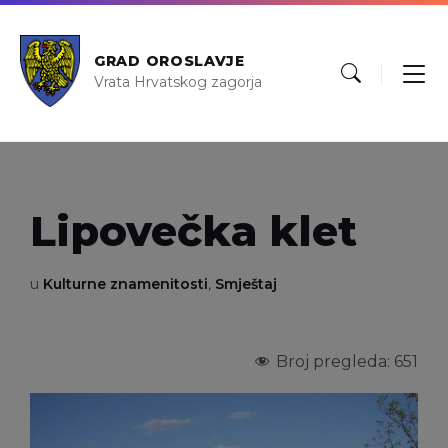
GRAD OROSLAVJE
Vrata Hrvatskog zagorja
Lipovečka klet
u
Kulturne znamenitosti
,
Smještaj
Broj pregleda:
651