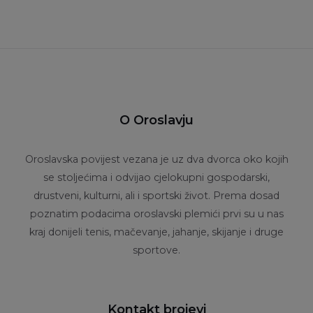
O Oroslavju
Oroslavska povijest vezana je uz dva dvorca oko kojih
se stoljećima i odvijao cjelokupni gospodarski,
drustveni, kulturni, ali i sportski život. Prema dosad
poznatim podacima oroslavski plemići prvi su u nas
kraj donijeli tenis, mačevanje, jahanje, skijanje i druge
sportove.
Kontakt brojevi