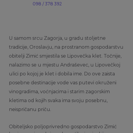
098 / 378 392
U samom srcu Zagorja, u gradu stoljetne
tradicije, Oroslavju, na prostranom gospodarstvu
obitelji Zimić smjestila se Lipovečka klet. Točnije,
nalazimo se u mjestu Andraševec, u Lipovečkoj
ulici po kojoj je klet i dobila ime. Do ove zaista
posebne destinacije vode vas putevi okruženi
vinogradima, voćnjacima i starim zagorskim
kletima od kojih svaka ima svoju posebnu,
neispričanu priču.
Obiteljsko poljoprivredno gospodarstvo Zimić