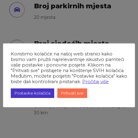
Broj parkirnih mjesta
20 mjesta
Broj sjedećih mjesta
Koristimo kolačiće na našoj web stranici kako
80 mjesta zatvoreni prostor
bismo vam pružili najrelevantnije iskustvo pamteći
50 mjesta terasa
vaše postavke i ponovne posjete. Klikom na
"Prihvati sve" pristajete na korištenje SVIH kolačića.
Međutim, možete posjetiti "Postavke kolačića" kako
biste dali kontrolirani pristanak.
Pročitaj više
Dostupnost
Postavke kolačića
Prihvati sve
Asfaltirani pristup, naselje Andraševac,
Oroslavje, udaljenost od zračne luke Zagreb
30 km