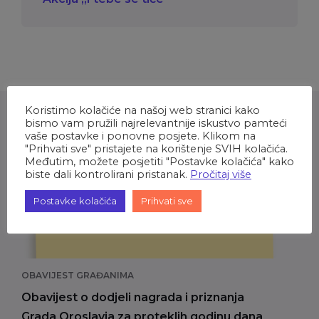
Koristimo kolačiće na našoj web stranici kako
bismo vam pružili najrelevantnije iskustvo pamteći
vaše postavke i ponovne posjete. Klikom na
Najnovije vijesti
"Prihvati sve" pristajete na korištenje SVIH kolačića.
Međutim, možete posjetiti "Postavke kolačića" kako
biste dali kontrolirani pristanak.
Pročitaj više
Postavke kolačića
Prihvati sve
OBAVIJEST GRAĐANIMA
Obavijest o dodjeli nagrada i priznanja
Grada Oroslavja za proteklih godinu dana