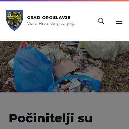
GRAD OROSLAVJE
Vrata Hrvatskog zagorja
Počinitelji su