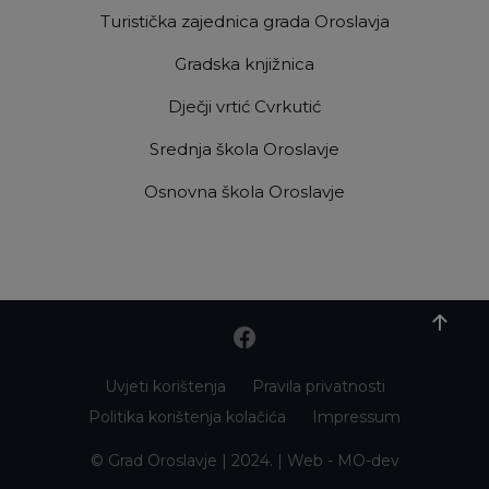
Turistička zajednica grada Oroslavja
Gradska knjižnica
Dječji vrtić Cvrkutić
Srednja škola Oroslavje
Osnovna škola Oroslavje
Uvjeti korištenja
Pravila privatnosti
Politika korištenja kolačića
Impressum
© Grad Oroslavje | 2024. | Web -
MO-dev