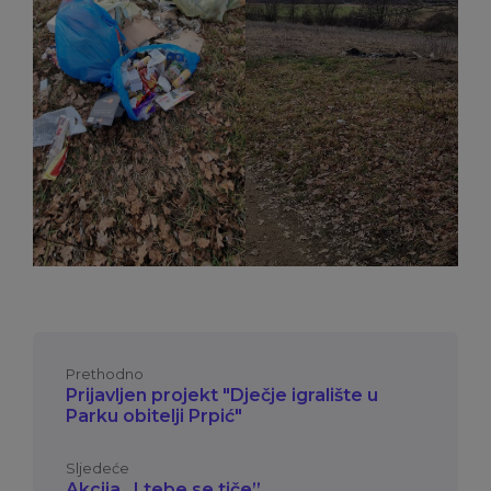
Prethodno
Prijavljen projekt "Dječje igralište u
Parku obitelji Prpić"
Sljedeće
Akcija „I tebe se tiče”