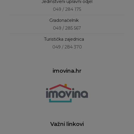
Jedinstveni upravni odjel
049 / 284 175
Gradonačelnik
049 / 285 567
Turistička zajednica
049 / 284 370
imovina.hr
Važni linkovi