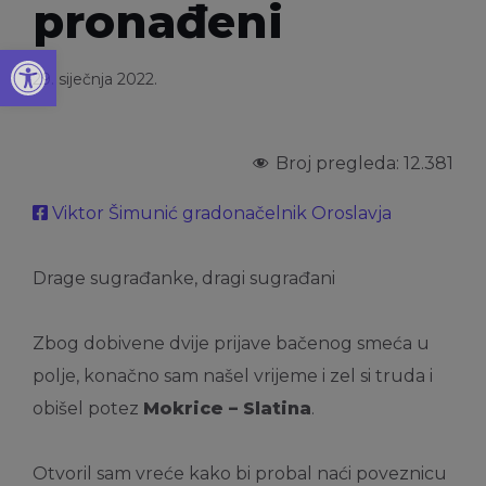
pronađeni
Open toolbar
29. siječnja 2022.
Broj pregleda:
12.381
Viktor Šimunić gradonačelnik Oroslavja
Drage sugrađanke, dragi sugrađani
Zbog dobivene dvije prijave bačenog smeća u
polje, konačno sam našel vrijeme i zel si truda i
obišel potez
Mokrice – Slatina
.
Otvoril sam vreće kako bi probal naći poveznicu