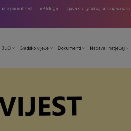
Transparentnost
e-Usluge
Izjava o digitalnoj pristupačnosti
JUO
Gradsko vijeće
Dokumenti
Nabava i natječaji