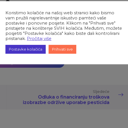
dinu dana
Koristimo kolačiće na našoj web stranici kako bismo
vam pružili najrelevantnije iskustvo pamteći vaše
postavke i ponovne posjete. Klikom na "Prihvati sve"
pristajete na korištenje SVIH kolačića. Međutim, možete
posjetiti "Postavke kolačića" kako biste dali kontrolirani
pristanak.
Pročitaj više
Broj pregleda:
9
Postavke kolačića
Prihvati sve
oteklih godinu dana – 08.05.2026.
Sljedeće
Odluka o financiranju troškova
izobrazbe održive uporabe pesticida