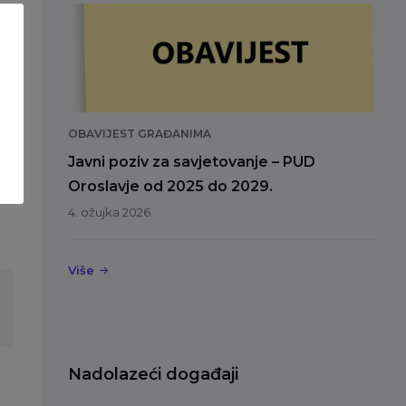
OBAVIJEST GRAĐANIMA
04
Javni poziv za savjetovanje – PUD
Oroslavje od 2025 do 2029.
4. ožujka 2026.
Više
Nadolazeći događaji