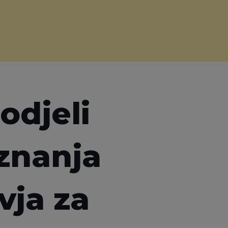
odjeli
iznanja
vja za