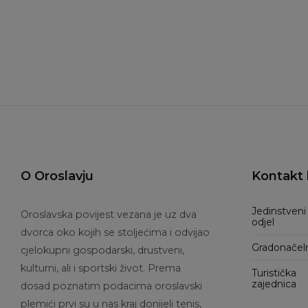
O Oroslavju
Kontakt 
Jedinstveni
Oroslavska povijest vezana je uz dva
odjel
dvorca oko kojih se stoljećima i odvijao
Gradonačel
cjelokupni gospodarski, drustveni,
kulturni, ali i sportski život. Prema
Turistička
zajednica
dosad poznatim podacima oroslavski
plemići prvi su u nas kraj donijeli tenis,