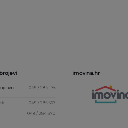
brojevi
imovina.hr
 upravni
049 / 284 175
nik
049 / 285 567
049 / 284 370