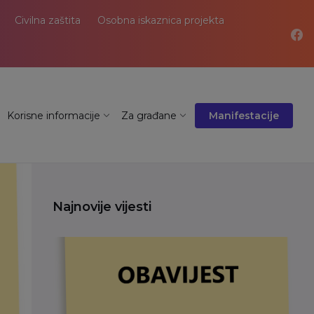
Civilna zaštita
Osobna iskaznica projekta
Korisne informacije
Za građane
Manifestacije
Najnovije vijesti