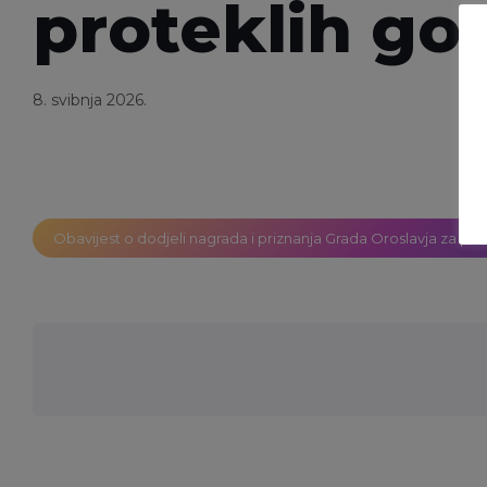
proteklih go
8. svibnja 2026.
Obavijest o dodjeli nagrada i priznanja Grada Oroslavja za pr