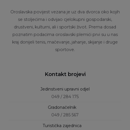
Oroslavska povijest vezana je uz dva dvorca oko kojih
se stoljećima i odvijao cjelokupni gospodarski,
drustveni, kulturni, ali i sportski život. Prema dosad
poznatim podacima oroslavski plemići prvi su u nas
kraj donijeli tenis, mačevanje, jahanje, skijanje i druge
sportove.
Kontakt brojevi
Jedinstveni upravni odjel
049 / 284 175
Gradonačelnik
049 / 285 567
Turistička zajednica