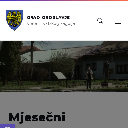
GRAD OROSLAVJE
Vrata Hrvatskog zagorja
Mjesečni
Open toolbar