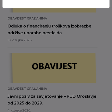
OBAVIJEST GRAĐANIMA
Odluka o financiranju troškova izobrazbe
održive uporabe pesticida
10. ožujka 2026.
OBAVIJEST GRAĐANIMA
Javni poziv za savjetovanje – PUD Oroslavje
od 2025 do 2029.
4. ožujka 2026.