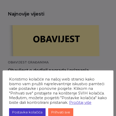
Najnovije vijesti
OBAVIJEST GRAĐANIMA
Obavijest o dodjeli nagrada i priznanja
Grada Oroslavja za proteklih godinu dana
Koristimo kolačiće na našoj web stranici kako
bismo vam pružili najrelevantnije iskustvo pamteći
8. svibnja 2026.
vaše postavke i ponovne posjete. Klikom na
"Prihvati sve" pristajete na korištenje SVIH kolačića.
Međutim, možete posjetiti "Postavke kolačića" kako
biste dali kontrolirani pristanak.
Pročitaj više
Postavke kolačića
Prihvati sve