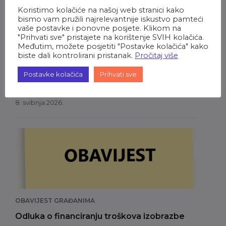
Koristimo kolačiće na našoj web stranici kako
bismo vam pružili najrelevantnije iskustvo pamteći
vaše postavke i ponovne posjete. Klikom na
"Prihvati sve" pristajete na korištenje SVIH kolačića.
Međutim, možete posjetiti "Postavke kolačića" kako
biste dali kontrolirani pristanak.
Pročitaj više
OBAVIJEST GRAĐANIMA
Obavijest o dodjeli nagrada i priznanja
Postavke kolačića
Prihvati sve
Grada Oroslavja za proteklih godinu dana
8. svibnja 2026.
OBAVIJEST GRAĐANIMA
Odluka o financiranju troškova izobrazbe