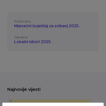
Prethodno
Mjesečni izvještaj za svibanj 2025.
Sljedeće
Lokalni izbori 2025.
Najnovije vijesti