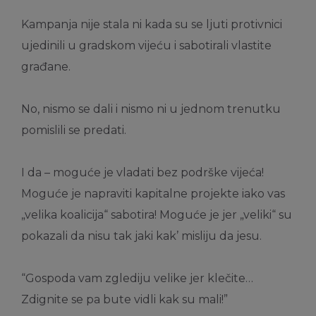
Kampanja nije stala ni kada su se ljuti protivnici
ujedinili u gradskom vijeću i sabotirali vlastite
građane.
No, nismo se dali i nismo ni u jednom trenutku
pomislili se predati.
I da – moguće je vladati bez podrške vijeća!
Moguće je napraviti kapitalne projekte iako vas
„velika koalicija“ sabotira! Moguće je jer „veliki“ su
pokazali da nisu tak jaki kak’ misliju da jesu.
“Gospoda vam zglediju velike jer klečite…
Zdignite se pa bute vidli kak su mali!”