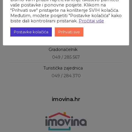
vaše postavke i ponovne posjete. Klikom na
"Prihvati sve" pristajete na korištenje SVIH kolačića.
Kontakt brojevi
Međutim, možete posjetiti "Postavke kolačića" kako
biste dali kontrolirani pristanak.
Pročitaj više
Jedinstveni upravni odjel
Postavke kolačića
Prihvati sve
049 / 284 175
Gradonačelnik
049 / 285 567
Turistička zajednica
049 / 284 370
imovina.hr