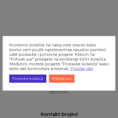
O Oroslavju
Koristimo kolačiće na našoj web stranici kako
bismo vam pružili najrelevantnije iskustvo pamteći
vaše postavke i ponovne posjete. Klikom na
Oroslavska povijest vezana je uz dva dvorca oko kojih
"Prihvati sve" pristajete na korištenje SVIH kolačića.
Međutim, možete posjetiti "Postavke kolačića" kako
se stoljećima i odvijao cjelokupni gospodarski,
biste dali kontrolirani pristanak.
Pročitaj više
drustveni, kulturni, ali i sportski život. Prema dosad
poznatim podacima oroslavski plemići prvi su u nas
Postavke kolačića
Prihvati sve
kraj donijeli tenis, mačevanje, jahanje, skijanje i druge
sportove.
Kontakt brojevi