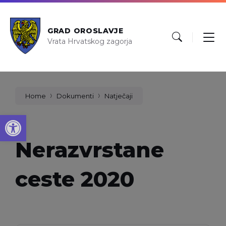
GRAD OROSLAVJE
Vrata Hrvatskog zagorja
Home
Dokumenti
Natječaji
Open toolbar
Nerazvrstane
ceste 2020