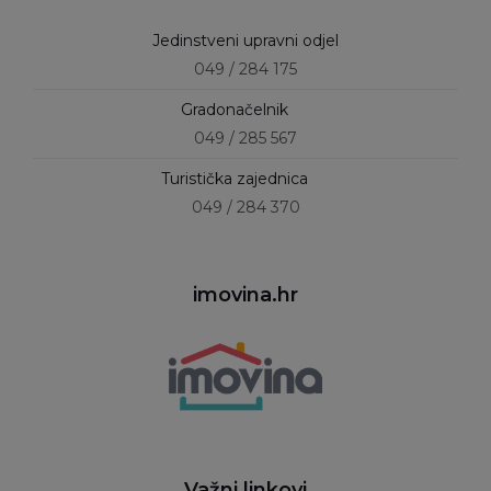
Jedinstveni upravni odjel
049 / 284 175
Gradonačelnik
049 / 285 567
Turistička zajednica
049 / 284 370
imovina.hr
Važni linkovi