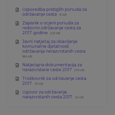
Usporedba pristiglih ponuda za
Ekstenzija
Veličina
održavanje cesta
19 kB
datoteke:
datoteke:
Zapisnik o ocjeni ponuda za
xlsx
redovno održavanje cesta za
Ekstenzija
Veličina
2017. godine
223 kB
datoteke:
datoteke:
Javni natječaj za obavljanje
doc
komunalne djelatnosti
Ekstenzija
Veličina
održavanja nerazvrstanih cesta
datoteke:
datoteke:
189 kB
doc
Natječajna dokumentacija za
Ekstenzija
Veličina
nerazvrstane ceste 2017
276 kB
datoteke:
datoteke:
Troškovnik za održavanje cesta
doc
Ekstenzija
Veličina
2017.
29 kB
datoteke:
datoteke:
Ugovor za održavanje
docx
Ekstenzija
Veličina
narazvrstanih cesta 2017.
54 kB
datoteke:
datoteke:
doc