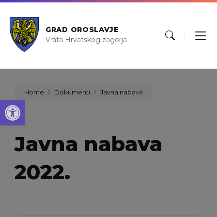
GRAD OROSLAVJE
Vrata Hrvatskog zagorja
Home
Dokumenti
Javna nabava
Open toolbar
Javna nabava
2022.