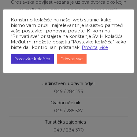
Oroslavska povijest vezana je uz dva dvorca oko kojih
se stoljećima i odvijao cjelokupni gospodarski,
drustveni, kulturni, ali i sportski život. Prema dosad
Koristimo kolačiće na našoj web stranici kako
bismo vam pružili najrelevantnije iskustvo pamteći
poznatim podacima oroslavski plemići prvi su u nas
vaše postavke i ponovne posjete. Klikom na
kraj donijeli tenis, mačevanje, jahanje, skijanje i druge
"Prihvati sve" pristajete na korištenje SVIH kolačića.
Međutim, možete posjetiti "Postavke kolačića" kako
sportove.
biste dali kontrolirani pristanak.
Pročitaj više
Postavke kolačića
Prihvati sve
Kontakt brojevi
Jedinstveni upravni odjel
049 / 284 175
Gradonačelnik
049 / 285 567
Turistička zajednica
049 / 284 370