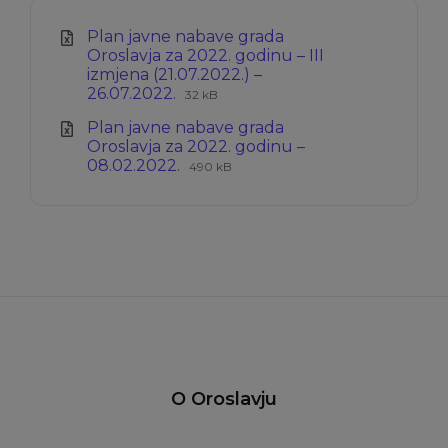
Plan javne nabave grada
Oroslavja za 2022. godinu – III
izmjena (21.07.2022.) –
Ekstenzija
Veličina
26.07.2022.
32 kB
datoteke:
datoteke:
Plan javne nabave grada
xlsx
Oroslavja za 2022. godinu –
Ekstenzija
Veličina
08.02.2022.
490 kB
datoteke:
datoteke:
xls
O Oroslavju