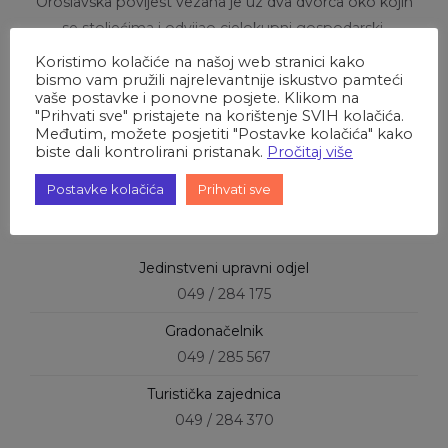
Oroslavska povijest vezana je uz dva dvorca oko kojih
se stoljećima i odvijao cjelokupni gospodarski,
drustveni, kulturni, ali i sportski život. Prema dosad
Koristimo kolačiće na našoj web stranici kako
bismo vam pružili najrelevantnije iskustvo pamteći
poznatim podacima oroslavski plemići prvi su u nas
vaše postavke i ponovne posjete. Klikom na
kraj donijeli tenis, mačevanje, jahanje, skijanje i druge
"Prihvati sve" pristajete na korištenje SVIH kolačića.
sportove.
Međutim, možete posjetiti "Postavke kolačića" kako
biste dali kontrolirani pristanak.
Pročitaj više
Postavke kolačića
Prihvati sve
Kontakt brojevi
Jedinstveni upravni odjel
049 / 284 175
Gradonačelnik
049 / 285 567
Turistička zajednica
049 / 284 370