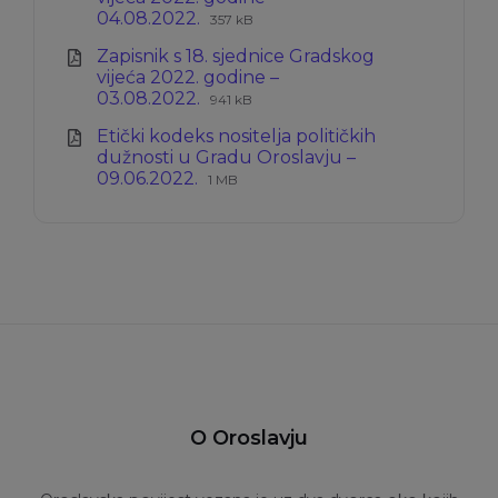
Ekstenzija
Veličina
04.08.2022.
357 kB
datoteke:
datoteke:
Zapisnik s 18. sjednice Gradskog
pdf
vijeća 2022. godine –
Ekstenzija
Veličina
03.08.2022.
941 kB
datoteke:
datoteke:
Etički kodeks nositelja političkih
pdf
dužnosti u Gradu Oroslavju –
Ekstenzija
Veličina
09.06.2022.
1 MB
datoteke:
datoteke:
pdf
O Oroslavju