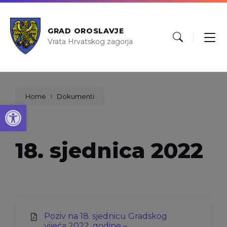
GRAD OROSLAVJE
Vrata Hrvatskog zagorja
Home
Dokumenti
Open toolbar
18. sjednica 2022
Poziv na 18. sjednicu Gradskog
vijeća 2022. godine –