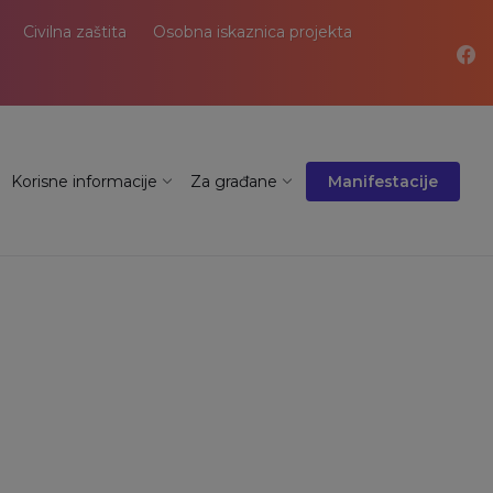
Civilna zaštita
Osobna iskaznica projekta
Korisne informacije
Za građane
Manifestacije