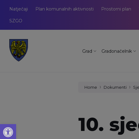
Natječaji
Plan komunalnih aktivnosti
Prostorni plan
SZGO
Grad
Gradonačelnik
Home
Dokumenti
Sj
10. sj
Open toolbar