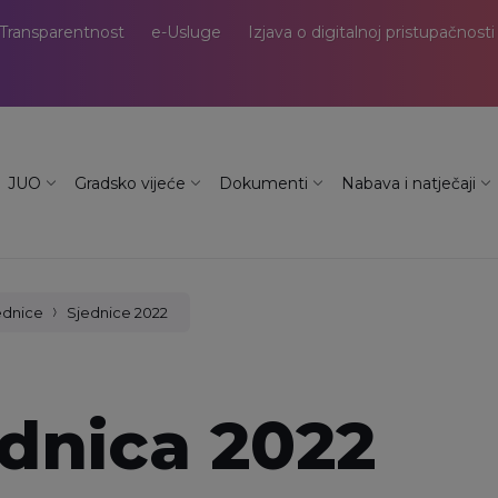
Transparentnost
e-Usluge
Izjava o digitalnoj pristupačnosti
JUO
Gradsko vijeće
Dokumenti
Nabava i natječaji
ednice
Sjednice 2022
ednica 2022