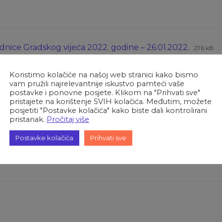
Ekstenz
Veličin
ednice Gradskog vijeća 2022. godine – 26.01.2022.
276 kB
datote
datote
 sa 10. sjednice Gradskog vijeća 2022. godine – 04.02.202
pdf
Koristimo kolačiće na našoj web stranici kako bismo
Suglasnosti na prijedlog Pravilnika o unutarnjem ustroj
vam pružili najrelevantnije iskustvo pamteći vaše
Ekstenzija
Veličina
adnih mjesta Gradske knjižnice – 04.02.22
451 kB
postavke i ponovne posjete. Klikom na "Prihvati sve"
datoteke:
datoteke:
pristajete na korištenje SVIH kolačića. Međutim, možete
Suglasnosti na Izvedbeni plan za 2022. – Oroslavje – Gra
pdf
posjetiti "Postavke kolačića" kako biste dali kontrolirani
Ekstenzija
Veličina
22.
387 kB
pristanak.
Pročitaj više
datoteke:
datoteke:
pdf
Postavke kolačića
Prihvati sve