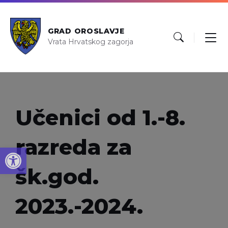
GRAD OROSLAVJE
Vrata Hrvatskog zagorja
Učenici od 1.-8.
razreda za
Open toolbar
šk.god.
2023.-2024.