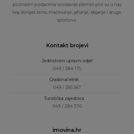
poznatim podacima oroslavski plemići prvi su u nas
kraj donijeli tenis, mačevanje, jahanje, skijanje i druge
sportove.
Kontakt brojevi
Jedinstveni upravni odjel
049 / 284 175
Gradonačelnik
049 / 285 567
Turistička zajednica
049 / 284 370
imovina.hr