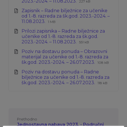
Ekstenzija
Veličina
2023.-2024. – 11.08.2023.
227 kB
datoteke:
datoteke:
Zapisnik – Radne bilježnice za učenike
pdf
od 1.-8. razreda za šk.god. 2023.-2024. –
Ekstenzija
Veličina
11.08.2023.
1 MB
datoteke:
datoteke:
Prilozi zapisnika – Radne bilježnice za
pdf
učenike od 1.-8. razreda za šk.god.
Ekstenzija
Veličina
2023.-2024. – 11.08.2023.
551 kB
datoteke:
datoteke:
Poziv na dostavu ponuda – Obrazovni
zip
materijal za učenike od 1.-8. razreda za
Ekstenzija
Veličina
šk.god. 2023.-2024. – 26.07.2023.
108 kB
datoteke:
datoteke:
Poziv na dostavu ponuda – Radne
zip
bilježnice za učenike od 1.-8. razreda za
Ekstenzija
Veličina
šk.god. 2023.-2024. – 26.07.2023.
118 kB
datoteke:
datoteke:
zip
Prethodno
Jednostavna nabava 2023. - Područni