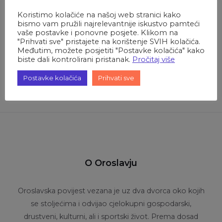
vrtić Mokrice
Koristimo kolačiće na našoj web stranici kako
bismo vam pružili najrelevantnije iskustvo pamteći
Sljedeće
vaše postavke i ponovne posjete. Klikom na
28. sjednica gradskog vijeća grada
"Prihvati sve" pristajete na korištenje SVIH kolačića.
Oroslavja
Međutim, možete posjetiti "Postavke kolačića" kako
biste dali kontrolirani pristanak.
Pročitaj više
Postavke kolačića
Prihvati sve
O Oroslavju
Oroslavska povijest vezana je uz dva dvorca oko kojih
se stoljećima i odvijao cjelokupni gospodarski,
drustveni, kulturni, ali i sportski život. Prema dosad