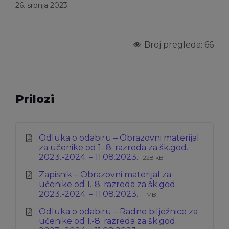
26. srpnja 2023.
Broj pregleda:
66
Prilozi
Odluka o odabiru – Obrazovni materijal
za učenike od 1.-8. razreda za šk.god.
Ekstenzija
Veličina
2023.-2024. – 11.08.2023.
228 kB
datoteke:
datoteke:
Zapisnik – Obrazovni materijal za
pdf
učenike od 1.-8. razreda za šk.god.
Ekstenzija
Veličina
2023.-2024. – 11.08.2023.
1 MB
datoteke:
datoteke:
Odluka o odabiru – Radne bilježnice za
pdf
učenike od 1.-8. razreda za šk.god.