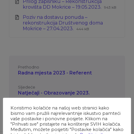
Prilog zapisniku – Rekonstrukcija
pdf
Ekstenzija
Veličina
krovišta DD Mokrice – 19.05.2023.
943 kB
datoteke:
datoteke:
Poziv na dostavu ponuda –
zip
rekonstrukcija Društvenog doma
Ekstenzija
Veličina
Mokrice – 27.04.2023.
444 kB
datoteke:
datoteke:
zip
Prethodno
Radna mjesta 2023 - Referent
Sljedeće
Natječaji - Obrazovanje 2023.
Koristimo kolačiće na našoj web stranici kako
bismo vam pružili najrelevantnije iskustvo pamteći
vaše postavke i ponovne posjete. Klikom na
"Prihvati sve" pristajete na korištenje SVIH kolačića.
Međutim, možete posjetiti "Postavke kolačića" kako