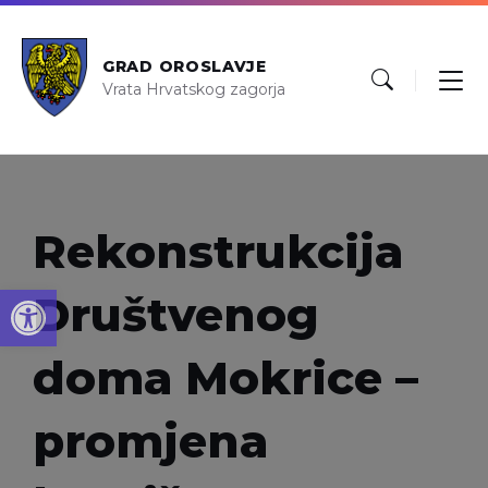
GRAD OROSLAVJE
Vrata Hrvatskog zagorja
Rekonstrukcija
Open toolbar
Društvenog
doma Mokrice –
promjena