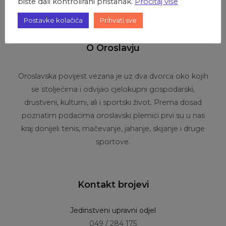
biste dali kontrolirani pristanak.
Pročitaj više
Postavke kolačića
Prihvati sve
O Oroslavju
Oroslavska povijest vezana je uz dva dvorca oko kojih
se stoljećima i odvijao cjelokupni gospodarski,
drustveni, kulturni, ali i sportski život. Prema dosad
poznatim podacima oroslavski plemići prvi su u nas
kraj donijeli tenis, mačevanje, jahanje, skijanje i druge
sportove.
Kontakt brojevi
Jedinstveni upravni odjel
049 / 284 175