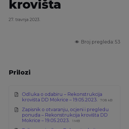
krovišta
27. travnja 2023.
Broj pregleda:
53
Prilozi
Odluka o odabiru – Rekonstrukcija
Ekstenzija
Veličina
krovišta DD Mokrice – 19.05.2023.
708 kB
datoteke:
datoteke:
Zapisnik o otvaranju, ocjeni i pregledu
pdf
ponuda – Rekonstrukcija krovišta DD
Ekstenzija
Veličina
Mokrice – 19.05.2023.
1 MB
datoteke:
datoteke: