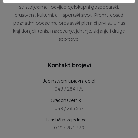
se stoljećima i odvijao cjelokupni gospodarski,
drustveni, kulturni, ali i sportski život. Prema dosad
poznatim podacima oroslavski plemići prvi su u nas
kraj donijeli tenis, mačevanje, jahanje, skijanje i druge
sportove.
Kontakt brojevi
Jedinstveni upravni odjel
049 / 284 175
Gradonačelnik
049 / 285 567
Turistička zajednica
049 / 284 370