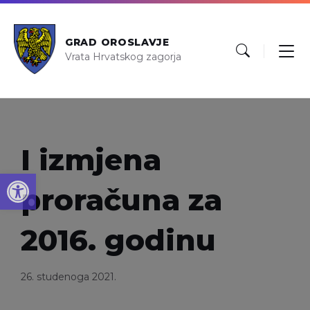
GRAD OROSLAVJE
Vrata Hrvatskog zagorja
I izmjena
Open toolbar
proračuna za
2016. godinu
26. studenoga 2021.