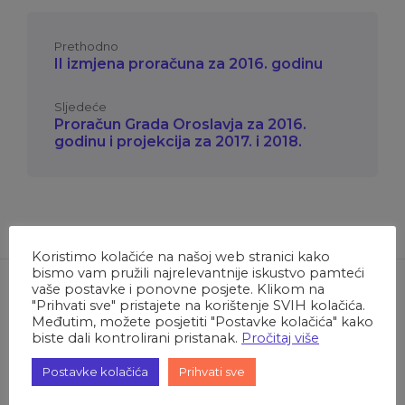
Prethodno
II izmjena proračuna za 2016. godinu
Sljedeće
Proračun Grada Oroslavja za 2016.
godinu i projekcija za 2017. i 2018.
Koristimo kolačiće na našoj web stranici kako
bismo vam pružili najrelevantnije iskustvo pamteći
vaše postavke i ponovne posjete. Klikom na
"Prihvati sve" pristajete na korištenje SVIH kolačića.
Međutim, možete posjetiti "Postavke kolačića" kako
biste dali kontrolirani pristanak.
Pročitaj više
O Oroslavju
Postavke kolačića
Prihvati sve
Oroslavska povijest vezana je uz dva dvorca oko kojih