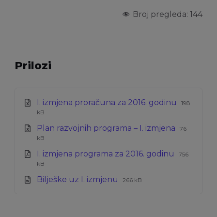
Broj pregleda:
144
Prilozi
Ekstenzij
Veličina
I. izmjena proračuna za 2016. godinu
198
datoteke
datoteke
kB
xls
Ekstenzij
Veličina
Plan razvojnih programa – I. izmjena
76
datoteke:
datoteke:
kB
xls
Ekstenzija
Veličina
I. izmjena programa za 2016. godinu
756
datoteke:
datoteke:
kB
pdf
Ekstenzija
Veličina
Bilješke uz I. izmjenu
266 kB
datoteke:
datoteke:
doc