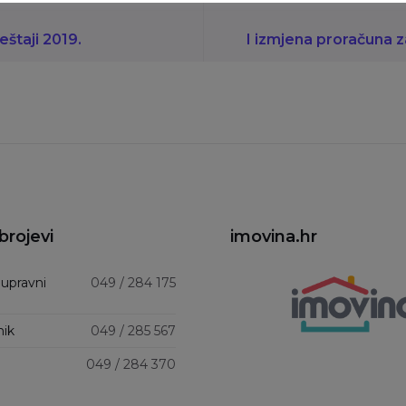
ještaji 2019.
I izmjena proračuna z
brojevi
imovina.hr
 upravni
049 / 284 175
nik
049 / 285 567
049 / 284 370