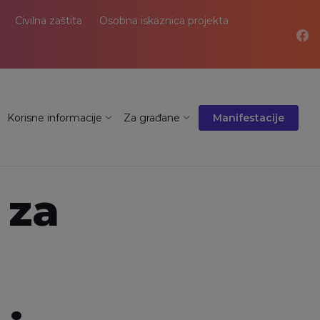
Civilna zaštita
Osobna iskaznica projekta
Korisne informacije
Za građane
Manifestacije
 za