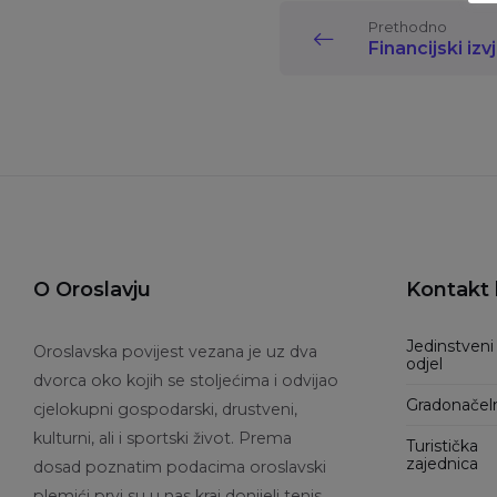
Prethodno
Financijski izv
O Oroslavju
Kontakt 
Jedinstveni
Oroslavska povijest vezana je uz dva
odjel
dvorca oko kojih se stoljećima i odvijao
Gradonačel
cjelokupni gospodarski, drustveni,
kulturni, ali i sportski život. Prema
Turistička
zajednica
dosad poznatim podacima oroslavski
plemići prvi su u nas kraj donijeli tenis,