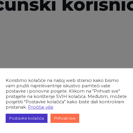
unski korisnic
Koristimo kolačiće na našoj web stranici kako bismo
vam pružili najrelevantnije iskustvo pamteći vaše
postavke i ponovne posjete. Klikom na "Prihvati sve"
pristajete na korištenje SVIH kolačića. Međutim, možete
, proračunskih i izvanproračunskih korisnika za razdoblje
posjetiti "Postavke kolačića" kako biste dali kontrolirani
ja
pristanak.
Pročitaj više
e:
e:
Postavke kolačića
Prihvati sve