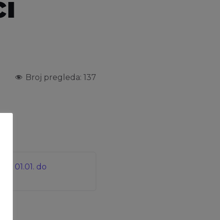
i
Broj pregleda:
137
 od 01.01. do