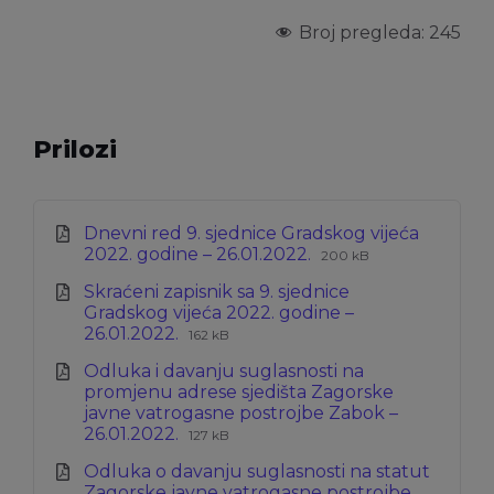
Broj pregleda:
245
Prilozi
Dnevni red 9. sjednice Gradskog vijeća
Ekstenzija
Veličina
2022. godine – 26.01.2022.
200 kB
datoteke:
datoteke:
Skraćeni zapisnik sa 9. sjednice
pdf
Gradskog vijeća 2022. godine –
Ekstenzija
Veličina
26.01.2022.
162 kB
datoteke:
datoteke:
Odluka i davanju suglasnosti na
pdf
promjenu adrese sjedišta Zagorske
javne vatrogasne postrojbe Zabok –
Ekstenzija
Veličina
26.01.2022.
127 kB
datoteke:
datoteke:
Odluka o davanju suglasnosti na statut
pdf
Zagorske javne vatrogasne postrojbe