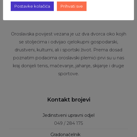
Postavke kolačića
Prihvati sve
O Oroslavju
Oroslavska povijest vezana je uz dva dvorca oko kojih
se stoljećima i odvijao cjelokupni gospodarski,
drustveni, kulturni, ali i sportski život. Prema dosad
poznatim podacima oroslavski plemići prvi su u nas
kraj donijeli tenis, mačevanje, jahanje, skijanje i druge
sportove.
Kontakt brojevi
Jedinstveni upravni odjel
049 / 284 175
Gradonačelnik