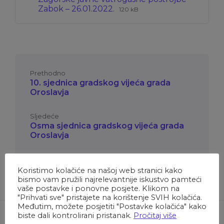
Ekstenzija
Veličina
Zabok – 26.01.2022.
120 kB
datoteke:
datoteke:
pdf
Prethodno
10. sjednica gradskog vijeća grada
Oroslavja
Sljedeće
Osma sjednica gradskog vijeća grada
Oroslavja
Koristimo kolačiće na našoj web stranici kako
bismo vam pružili najrelevantnije iskustvo pamteći
vaše postavke i ponovne posjete. Klikom na
"Prihvati sve" pristajete na korištenje SVIH kolačića.
Međutim, možete posjetiti "Postavke kolačića" kako
biste dali kontrolirani pristanak.
Pročitaj više