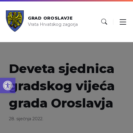
GRAD OROSLAVJE
Vrata Hrvatskog zagorja
Deveta sjednica
Open toolbar
gradskog vijeća
grada Oroslavja
28. siječnja 2022.