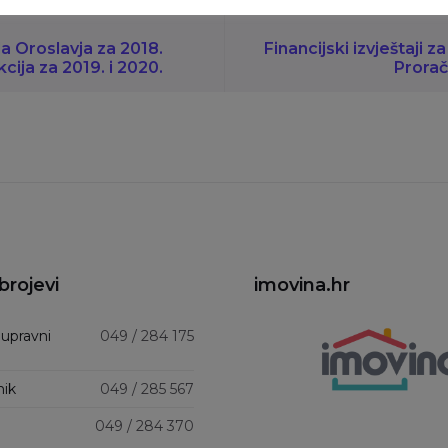
a Oroslavja za 2018.
Financijski izvještaji z
kcija za 2019. i 2020.
Prorač
brojevi
imovina.hr
 upravni
049 / 284 175
nik
049 / 285 567
049 / 284 370