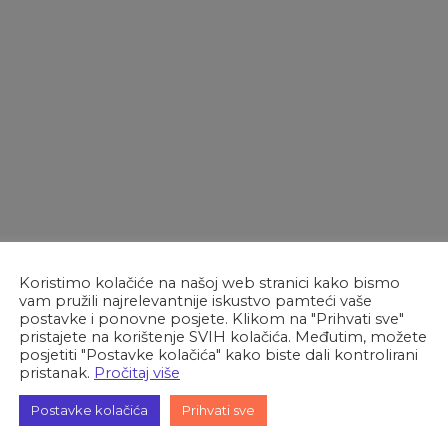
Koristimo kolačiće na našoj web stranici kako bismo
Ekstenzija
Veličina
šća za 2017. godinu za GRADSKU KNJIŽNICU
1 MB
vam pružili najrelevantnije iskustvo pamteći vaše
datoteke:
datoteke:
postavke i ponovne posjete. Klikom na "Prihvati sve"
šća za 2017. godinu za OTVORENO UČILIŠTE OROSLAVJE
xls
pristajete na korištenje SVIH kolačića. Međutim, možete
posjetiti "Postavke kolačića" kako biste dali kontrolirani
šća za 2017. godinu za DJEČJI VRTIĆ “CVRKUTIĆ” OROSLA
pristanak.
Pročitaj više
Postavke kolačića
Prihvati sve