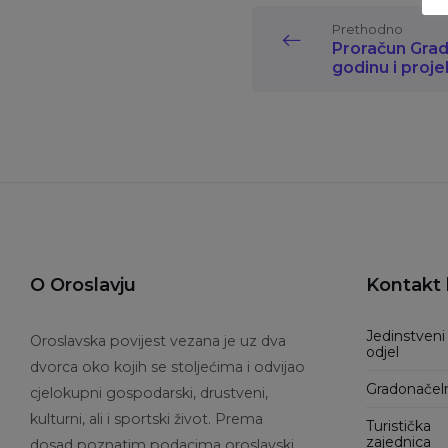
Prethodno
Proračun Grad
godinu i proje
O Oroslavju
Kontakt 
Jedinstveni
Oroslavska povijest vezana je uz dva
odjel
dvorca oko kojih se stoljećima i odvijao
Gradonačel
cjelokupni gospodarski, drustveni,
kulturni, ali i sportski život. Prema
Turistička
zajednica
dosad poznatim podacima oroslavski