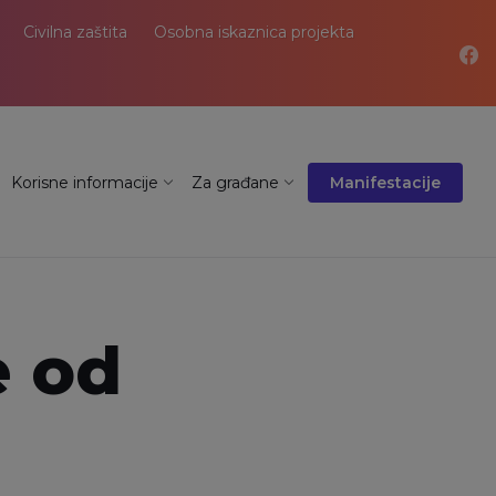
Civilna zaštita
Osobna iskaznica projekta
Korisne informacije
Za građane
Manifestacije
e od